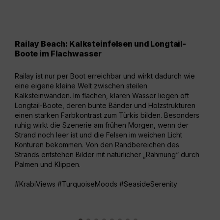
Railay Beach: Kalksteinfelsen und Longtail-
Phr
Boote im Flachwasser
Fel
Railay ist nur per Boot erreichbar und wirkt dadurch wie
Am P
eine eigene kleine Welt zwischen steilen
mark
Kalksteinwänden. Im flachen, klaren Wasser liegen oft
farb
Longtail-Boote, deren bunte Bänder und Holzstrukturen
dunk
einen starken Farbkontrast zum Türkis bilden. Besonders
leuc
ruhig wirkt die Szenerie am frühen Morgen, wenn der
Foto
Strand noch leer ist und die Felsen im weichen Licht
Lich
Konturen bekommen. Von den Randbereichen des
warm
Strands entstehen Bilder mit natürlicher „Rahmung“ durch
Grot
Palmen und Klippen.
läss
#KrabiViews #TurquoiseMoods #SeasideSerenity
#Te