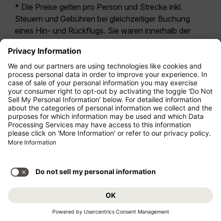
* Die Preise gelten pro Person und Strecke inkl.
Steuern und Gebühren bei gleichzeitiger Buchung
eines Hin- und Rückflugs. Sie waren innerhalb der
letzten 24 Stunden verfügbar und sind
möglicherweise nicht mehr aktuell. Bei den für die
Economy Class
angegebenen Tarifen handelt es
sich i.d.R. um Economy Zero, unsere restriktivste
Tarifoption. Es können hierfür zusätzliche Gebühren
für
Aufgabegepäck
oder für andere optionale
Leistungen anfallen. Es gelten die
Allgemeinen
Geschäftsbedingungen
.