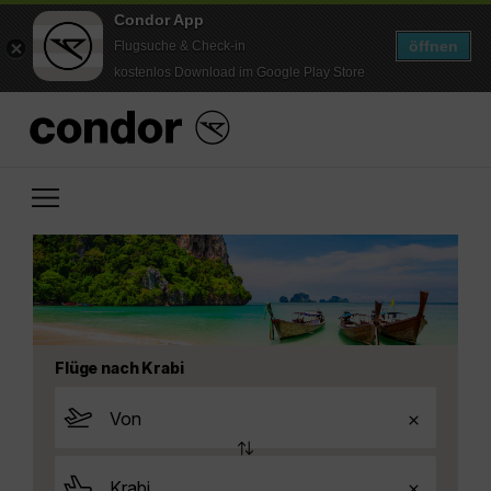
Condor App
öffnen
Flugsuche & Check-in
kostenlos Download im Google Play Store
Flüge nach Krabi