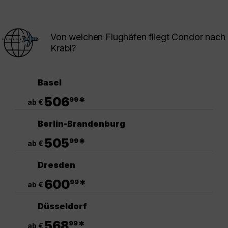
Von welchen Flughäfen fliegt Condor nach
Krabi?
Basel
.
506
*
99
ab €
Berlin-Brandenburg
.
505
*
99
ab €
Dresden
.
600
*
99
ab €
Düsseldorf
.
568
*
99
ab €