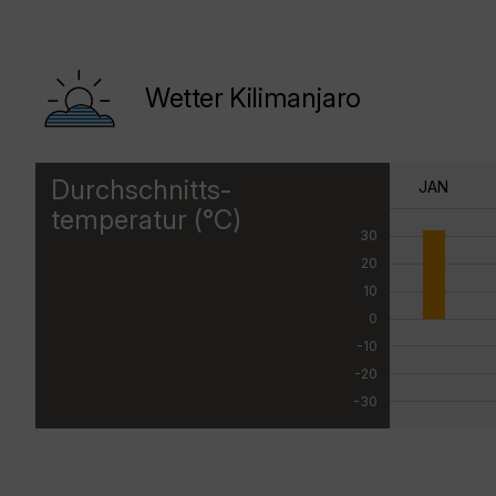
Wetter Kilimanjaro
Durchschnitts-
JAN
temperatur (°C)
30
20
10
0
-10
-20
-30