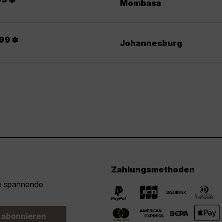
*
Mombasa
.
*
99
Johannesburg
Zahlungsmethoden
ie spannende
 abonnieren