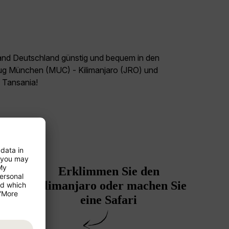
land Deutschland günstig und bequem in den
Flug München (MUC) - Kilimanjaro (JRO) und
l Tansania!
Erklimmen Sie den
Kilimanjaro oder machen Sie
eine Safari