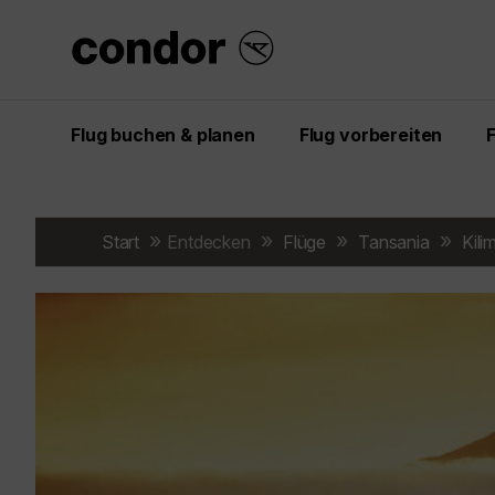
Flug buchen & planen
Flug vorbereiten
Start
Entdecken
Flüge
Tansania
Kili