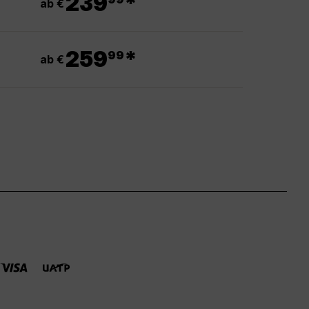
239
*
ab €
.
259
*
99
ab €