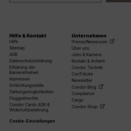
Hilfe & Kontakt
Unternehmen
acebook
linkedin
youtube
spotify
twitter
Hilfe
Presse/Newsroom
Sitemap
Über uns
AGB
Jobs & Karriere
Datenschutzerklärung
Kontakt & Anfahrt
Erklärung der
Condor Technik
Barrierefreiheit
ConTribute
Impressum
Newsletter
Schlichtungsstelle
Condor Blog
Zahlungsmöglichkeiten
Compliance
Fluggastrechte
Cargo
Condor Cards AGB &
Condor Shop
Widerrufsbelehrung
Cookie-Einstellungen