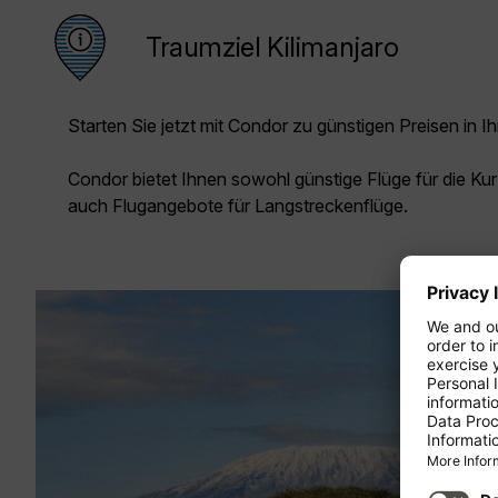
Traumziel Kilimanjaro
Starten Sie jetzt mit Condor zu günstigen Preisen in Ih
Condor bietet Ihnen sowohl günstige Flüge für die Kur
auch Flugangebote für Langstreckenflüge.