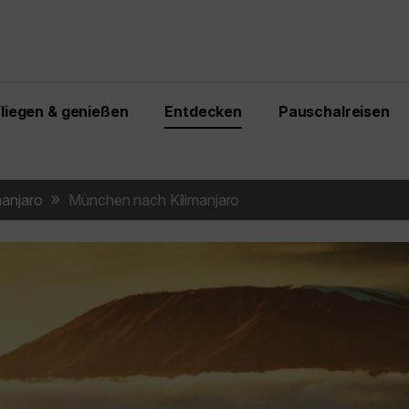
Fliegen & genießen
Entdecken
Pauschalreisen
manjaro
München nach Kilimanjaro