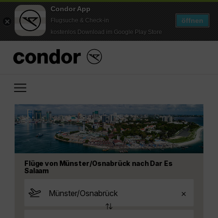
Condor App
öffnen
Flugsuche & Check-in
kostenlos Download im Google Play Store
Flüge von Münster/Osnabrück nach Dar Es
Salaam