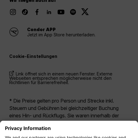
Wir fliegen auch auf
Condor APP
Jetzt im App Store herunterladen.
Cookie-Einstellungen
Link öffnet sich in einem neuen Fenster. Externe
Webseiten entsprechen möglicherweise nicht den
Richtlinien für Barrierefreiheit.
* Die Preise gelten pro Person und Strecke inkl.
Steuern und Gebühren bei gleichzeitiger Buchung
eines Hin- und Rückflugs. Sie waren innerhalb der
letzten 24 Stunden verfügbar und sind
möglicherweise nicht mehr aktuell. Bei den für die
Economy Class
angegebenen Tarifen handelt es