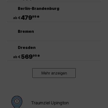
Berlin-Brandenburg
.
479
*
99
ab €
Bremen
Dresden
.
569
*
99
ab €
Mehr anzeigen
Traumziel Upington