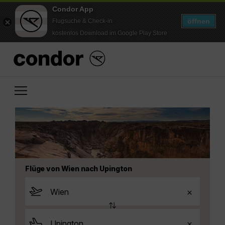
Condor App
öffnen
Flugsuche & Check-in
kostenlos Download im Google Play Store
Flüge von Wien nach Upington