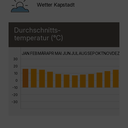
Wetter Kapstadt
Durchschnitts-
temperatur (°C)
JAN
FEB
MÄR
APR
MAI
JUN
JUL
AUG
SEP
OKT
NOV
DEZ
30
20
10
0
-10
-20
-30