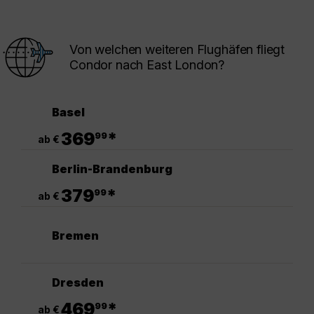
Von welchen weiteren Flughäfen fliegt
Condor nach East London?
Basel
.
369
*
99
ab €
Berlin-Brandenburg
.
379
*
99
ab €
Bremen
Dresden
.
469
*
99
ab €