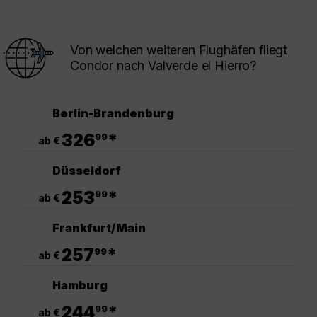
Von welchen weiteren Flughäfen fliegt
Condor nach Valverde el Hierro?
Berlin-Brandenburg
.
326
*
99
ab €
Düsseldorf
.
253
*
99
ab €
Frankfurt/Main
.
257
*
99
ab €
Hamburg
.
244
*
99
ab €