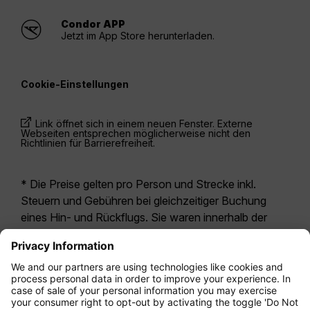
Condor APP
Jetzt im App Store herunterladen.
Cookie-Einstellungen
Link öffnet sich in einem neuen Fenster. Externe
Webseiten entsprechen möglicherweise nicht den
Richtlinien für Barrierefreiheit.
* Die Preise gelten pro Person und Strecke inkl.
Steuern und Gebühren bei gleichzeitiger Buchung
eines Hin- und Rückflugs. Sie waren innerhalb der
letzten 24 Stunden verfügbar und sind
möglicherweise nicht mehr aktuell. Bei den für die
Economy Class
angegebenen Tarifen handelt es
sich i.d.R. um Economy Zero, unsere restriktivste
Tarifoption. Es können hierfür zusätzliche Gebühren