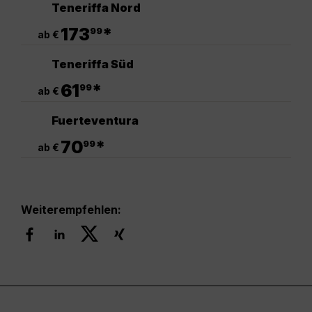
Teneriffa Nord
.
173
*
99
ab €
Teneriffa Süd
.
61
*
99
ab €
Fuerteventura
.
70
*
99
ab €
Weiterempfehlen: