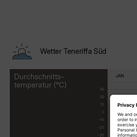
Wetter Teneriffa Süd
Durchschnitts-
JAN
temperatur (°C)
30
20
10
0
-10
-20
-30