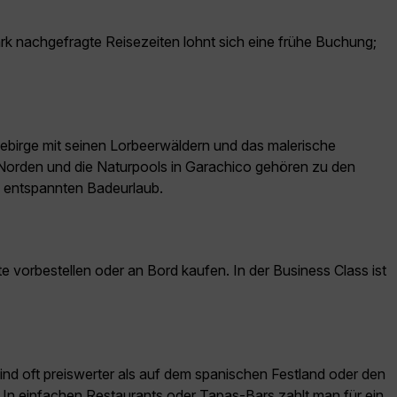
ark nachgefragte Reisezeiten lohnt sich eine frühe Buchung;
ebirge mit seinen Lorbeerwäldern und das malerische
Norden und die Naturpools in Garachico gehören zu den
nd entspannten Badeurlaub.
vorbestellen oder an Bord kaufen. In der Business Class ist
 sind oft preiswerter als auf dem spanischen Festland oder den
. In einfachen Restaurants oder Tapas-Bars zahlt man für ein