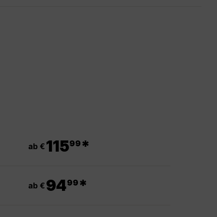
.
115
*
99
ab €
.
94
*
99
ab €