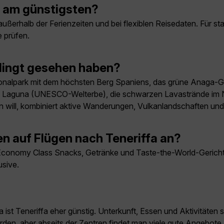
a am günstigsten?
ußerhalb der Ferienzeiten und bei flexiblen Reisedaten. Für st
 prüfen.
edingt gesehen haben?
tionalpark mit dem höchsten Berg Spaniens, das grüne Anaga-G
La Laguna (UNESCO-Welterbe), die schwarzen Lavastrände im 
ben will, kombiniert aktive Wanderungen, Vulkanlandschaften u
en auf Flügen nach Teneriffa an?
conomy Class Snacks, Getränke und Taste-the-World-Gerichte 
sive.
 ist Teneriffa eher günstig. Unterkunft, Essen und Aktivitäten
erden, aber abseits der Zentren findet man viele gute Angebote