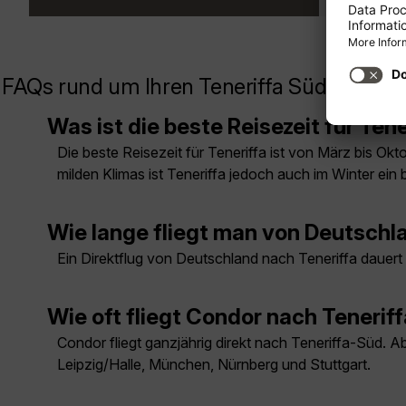
FAQs rund um Ihren Teneriffa Süd Flug
Was ist die beste Reisezeit für Tene
Die beste Reisezeit für Teneriffa ist von März bis Ok
milden Klimas ist Teneriffa jedoch auch im Winter ein 
Wie lange fliegt man von Deutschl
Ein Direktflug von Deutschland nach Teneriffa daue
Wie oft fliegt Condor nach Tenerif
Condor fliegt ganzjährig direkt nach Teneriffa-Süd. A
Leipzig/Halle, München, Nürnberg und Stuttgart.