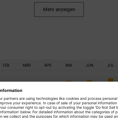
Mehr anzeigen
FEB
MÄR
APR
MAI
JUN
JUL