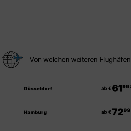
Von welchen weiteren Flughäfen 
.
61
99
ab €
Düsseldorf
.
72
99
ab €
Hamburg