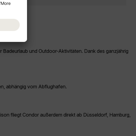
für Badeurlaub und Outdoor-Aktivitäten. Dank des ganzjährig
den, abhängig vom Abflughafen.
Saison fliegt Condor außerdem direkt ab Düsseldorf, Hamburg,