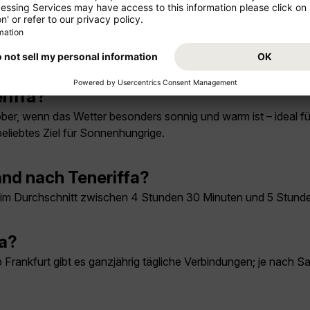
riffa?
tober, wenn das Wetter besonders sonnig und warm ist – ideal 
beliebtes Ziel für Sonnenhungrige.
and nach Teneriffa?
rt im Durchschnitt zwischen 4 Stunden 30 Minuten und 5 Stun
fa?
b Frankfurt gibt es ganzjährig tägliche Verbindungen; je nach 