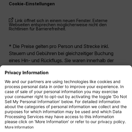
Cookie-Einstellungen
Link öffnet sich in einem neuen Fenster. Externe
Webseiten entsprechen möglicherweise nicht den
Richtlinien für Barrierefreiheit.
* Die Preise gelten pro Person und Strecke inkl.
Steuern und Gebühren bei gleichzeitiger Buchung
eines Hin- und Rückflugs. Sie waren innerhalb der
letzten 24 Stunden verfügbar und sind
möglicherweise nicht mehr aktuell. Bei den für die
Economy Class
angegebenen Tarifen handelt es
sich i.d.R. um Economy Zero, unsere restriktivste
Tarifoption. Es können hierfür zusätzliche Gebühren
für
Aufgabegepäck
oder für andere optionale
Leistungen anfallen. Es gelten die
Allgemeinen
Geschäftsbedingungen
.