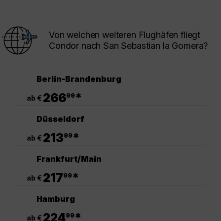
Von welchen weiteren Flughäfen fliegt
Condor nach San Sebastian la Gomera?
Berlin-Brandenburg
.
266
*
99
ab €
Düsseldorf
.
213
*
99
ab €
Frankfurt/Main
.
217
*
99
ab €
Hamburg
.
224
*
99
ab €