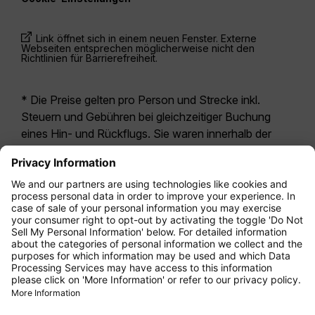
Link öffnet sich in einem neuen Fenster. Externe
Webseiten entsprechen möglicherweise nicht den
Richtlinien für Barrierefreiheit.
* Die Preise gelten pro Person und Strecke inkl.
Steuern und Gebühren bei gleichzeitiger Buchung
eines Hin- und Rückflugs. Sie waren innerhalb der
letzten 24 Stunden verfügbar und sind
möglicherweise nicht mehr aktuell. Bei den für die
Economy Class
angegebenen Tarifen handelt es
sich i.d.R. um Economy Zero, unsere restriktivste
Tarifoption. Es können hierfür zusätzliche Gebühren
für
Aufgabegepäck
oder für andere optionale
Leistungen anfallen. Es gelten die
Allgemeinen
Geschäftsbedingungen
.