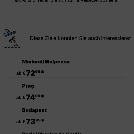
(BCN) und freuen Sie sich auf Ihr Reiseziel Spanien!
Diese Ziele könnten Sie auch interessieren
Mailand/Malpensa
.
72
*
99
ab €
Prag
.
74
*
99
ab €
Budapest
.
73
*
99
ab €