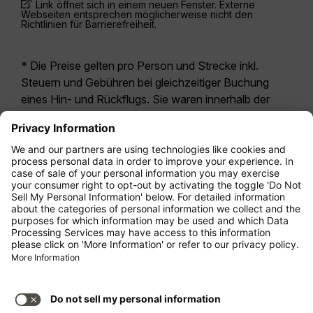
Link öffnet sich in einem neuen Fenster. Externe
Webseiten entsprechen möglicherweise nicht den
Richtlinien für Barrierefreiheit.
* Die Preise gelten pro Person und Strecke inkl.
Steuern und Gebühren bei gleichzeitiger Buchung
eines Hin- und Rückflugs. Sie waren innerhalb der
letzten 24 Stunden verfügbar und sind
möglicherweise nicht mehr aktuell. Bei den für die
Economy Class
angegebenen Tarifen handelt es
sich i.d.R. um Economy Zero, unsere restriktivste
Tarifoption. Es können hierfür zusätzliche Gebühren
für
Aufgabegepäck
oder für andere optionale
Leistungen anfallen. Es gelten die
Allgemeinen
Geschäftsbedingungen
.