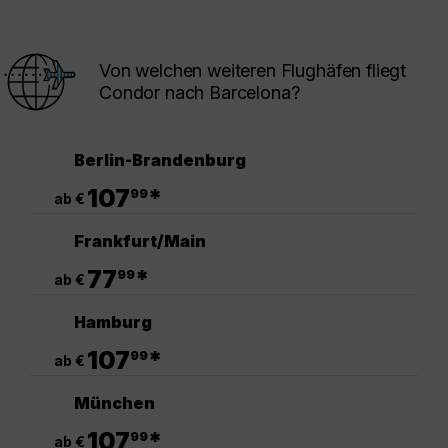
Von welchen weiteren Flughäfen fliegt
Condor nach Barcelona?
Berlin-Brandenburg
.
107
*
99
ab €
Frankfurt/Main
.
77
*
99
ab €
Hamburg
.
107
*
99
ab €
München
.
107
*
99
ab €