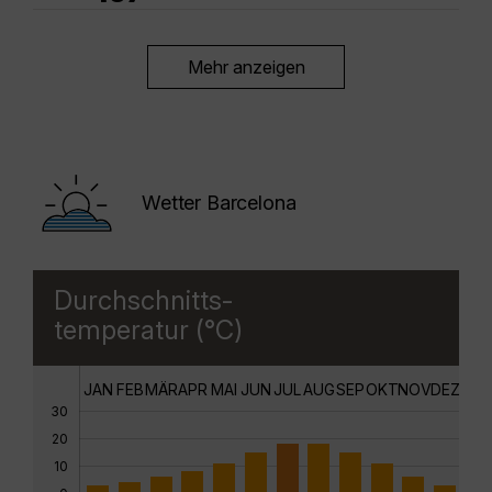
Mehr anzeigen
Wetter Barcelona
Durchschnitts-
temperatur (°C)
JAN
FEB
MÄR
APR
MAI
JUN
JUL
AUG
SEP
OKT
NOV
DEZ
30
20
10