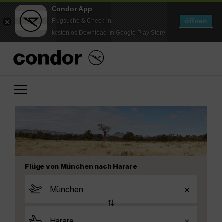
Condor App
öffnen
Flugsuche & Check-in
kostenlos Download im Google Play Store
Flüge von München nach Harare