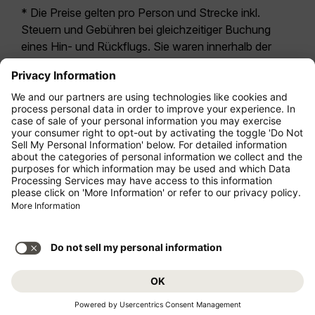
* Die Preise gelten pro Person und Strecke inkl.
Steuern und Gebühren bei gleichzeitiger Buchung
eines Hin- und Rückflugs. Sie waren innerhalb der
letzten 24 Stunden verfügbar und sind
möglicherweise nicht mehr aktuell. Bei den für die
Economy Class
angegebenen Tarifen handelt es
sich i.d.R. um Economy Zero, unsere restriktivste
Tarifoption. Es können hierfür zusätzliche Gebühren
für
Aufgabegepäck
oder für andere optionale
Leistungen anfallen. Es gelten die
Allgemeinen
Geschäftsbedingungen
.