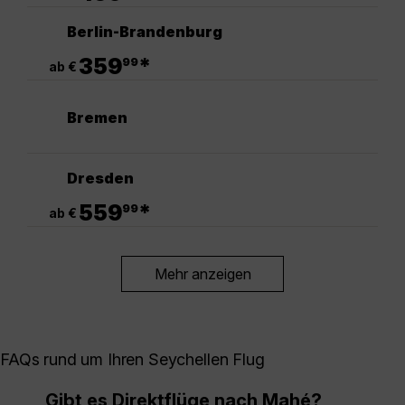
Berlin-Brandenburg
.
359
*
99
ab €
Bremen
Dresden
.
559
*
99
ab €
Mehr anzeigen
FAQs rund um Ihren Seychellen Flug
Gibt es Direktflüge nach Mahé?