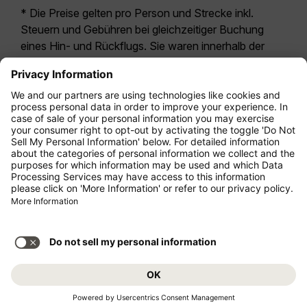
* Die Preise gelten pro Person und Strecke inkl.
Steuern und Gebühren bei gleichzeitiger Buchung
eines Hin- und Rückflugs. Sie waren innerhalb der
letzten 24 Stunden verfügbar und sind
möglicherweise nicht mehr aktuell. Bei den für die
Economy Class
angegebenen Tarifen handelt es
sich i.d.R. um Economy Zero, unsere restriktivste
Tarifoption. Es können hierfür zusätzliche Gebühren
für
Aufgabegepäck
oder für andere optionale
Leistungen anfallen. Es gelten die
Allgemeinen
Geschäftsbedingungen
.