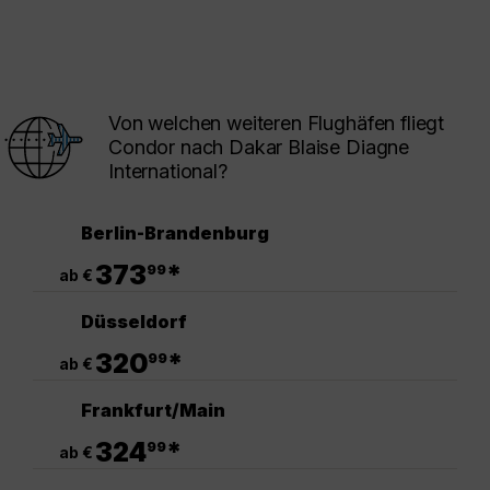
Von welchen weiteren Flughäfen fliegt
Condor nach Dakar Blaise Diagne
International?
Berlin-Brandenburg
.
373
*
99
ab €
Düsseldorf
.
320
*
99
ab €
Frankfurt/Main
.
324
*
99
ab €