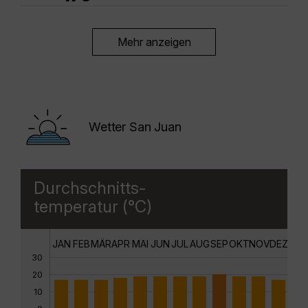
Mehr anzeigen
Wetter San Juan
Durchschnitts-
temperatur (°C)
JAN
FEB
MÄR
APR
MAI
JUN
JUL
AUG
SEP
OKT
NOV
DEZ
30
20
10