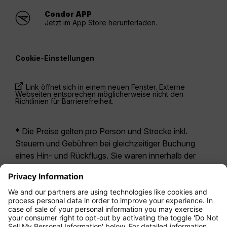
Condor APP
Jetzt im App Store herunterladen.
Cookie-Einstellungen
Link öffnet sich in einem neuen Fenster. Externe
Webseiten entsprechen möglicherweise nicht den
Richtlinien für Barrierefreiheit.
* Die Preise gelten pro Person und Strecke inkl.
Steuern und Gebühren bei gleichzeitiger Buchung
eines Hin- und Rückflugs. Sie waren innerhalb der
letzten 24 Stunden verfügbar und sind
möglicherweise nicht mehr aktuell. Bei den für die
Economy Class
angegebenen Tarifen handelt es
sich i.d.R. um Economy Zero, unsere restriktivste
Tarifoption. Es können hierfür zusätzliche Gebühren