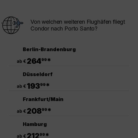
Von welchen weiteren Flughäfen fliegt
Condor nach Porto Santo?
Berlin-Brandenburg
.
264
*
99
ab €
Düsseldorf
.
193
*
99
ab €
Frankfurt/Main
.
208
*
99
ab €
Hamburg
.
212
*
99
ab €