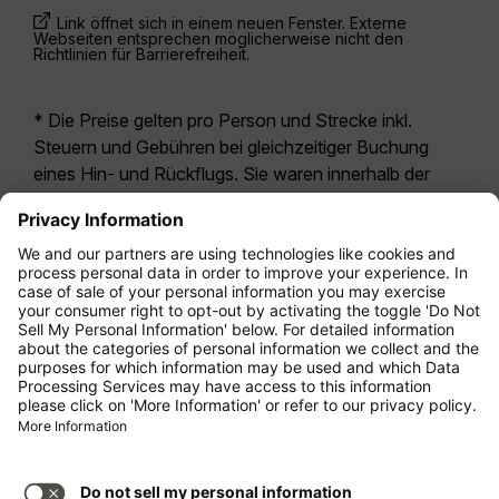
Link öffnet sich in einem neuen Fenster. Externe
Webseiten entsprechen möglicherweise nicht den
Richtlinien für Barrierefreiheit.
* Die Preise gelten pro Person und Strecke inkl.
Steuern und Gebühren bei gleichzeitiger Buchung
eines Hin- und Rückflugs. Sie waren innerhalb der
letzten 24 Stunden verfügbar und sind
möglicherweise nicht mehr aktuell. Bei den für die
Economy Class
angegebenen Tarifen handelt es
sich i.d.R. um Economy Zero, unsere restriktivste
Tarifoption. Es können hierfür zusätzliche Gebühren
für
Aufgabegepäck
oder für andere optionale
Leistungen anfallen. Es gelten die
Allgemeinen
Geschäftsbedingungen
.