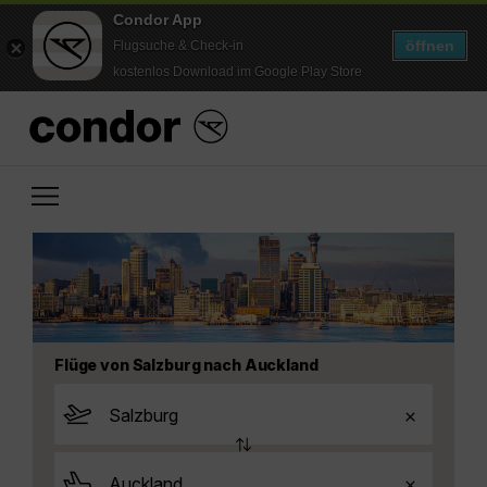
Condor App
öffnen
Flugsuche & Check-in
kostenlos Download im Google Play Store
Flüge von Salzburg nach Auckland