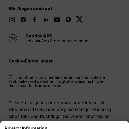
Wir fliegen auch auf
Condor APP
Jetzt im App Store herunterladen.
Cookie-Einstellungen
Link öffnet sich in einem neuen Fenster. Externe
Webseiten entsprechen möglicherweise nicht den
Richtlinien für Barrierefreiheit.
* Die Preise gelten pro Person und Strecke inkl.
Steuern und Gebühren bei gleichzeitiger Buchung
eines Hin- und Rückflugs. Sie waren innerhalb der
letzten 24 Stunden verfügbar und sind