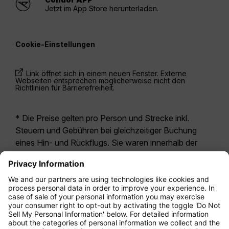
Jetzt im App Store herunterladen.
Cookie-Einstellungen
Link öffnet sich in einem neuen Fenster. Externe
Webseiten entsprechen möglicherweise nicht den
Richtlinien für Barrierefreiheit.
* Die Preise gelten pro Person und Strecke inkl.
Steuern und Gebühren bei gleichzeitiger Buchung
eines Hin- und Rückflugs. Sie waren innerhalb der
letzten 24 Stunden verfügbar und sind
möglicherweise nicht mehr aktuell. Bei den für die
Economy Class
angegebenen Tarifen handelt es
sich i.d.R. um Economy Zero, unsere restriktivste
Tarifoption. Es können hierfür zusätzliche Gebühren
für
Aufgabegepäck
oder für andere optionale
Leistungen anfallen. Es gelten die
Allgemeinen