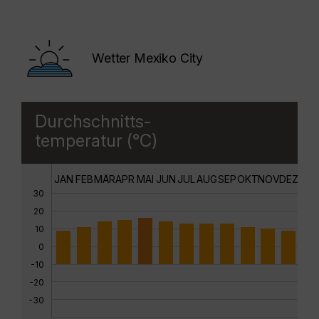
Wetter Mexiko City
Durchschnitts-
temperatur (°C)
JAN
FEB
MÄR
APR
MAI
JUN
JUL
AUG
SEP
OKT
NOV
DEZ
30
20
10
0
-10
-20
-30