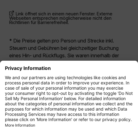
Link öffnet sich in einem neuen Fenster. Externe
Webseiten entsprechen möglicherweise nicht den
Richtlinien für Barrierefreiheit.
* Die Preise gelten pro Person und Strecke inkl.
Steuern und Gebühren bei gleichzeitiger Buchung
eines Hin- und Rückflugs. Sie waren innerhalb der
letzten 24 Stunden verfügbar und sind
möglicherweise nicht mehr aktuell. Bei den für die
Economy Class
angegebenen Tarifen handelt es
sich i.d.R. um Economy Zero, unsere restriktivste
Tarifoption. Es können hierfür zusätzliche Gebühren
für
Aufgabegepäck
oder für andere optionale
Leistungen anfallen. Es gelten die
Allgemeinen
Geschäftsbedingungen
.