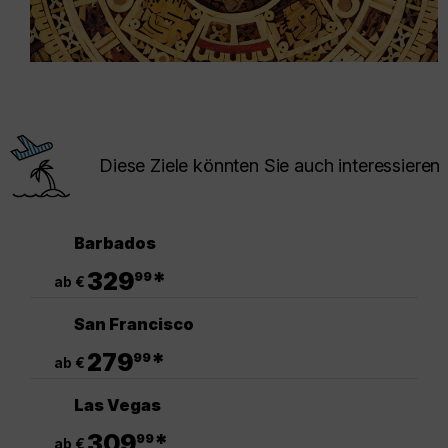
Diese Ziele könnten Sie auch interessieren
Barbados
.
329
*
99
ab €
San Francisco
.
279
*
99
ab €
Las Vegas
.
309
*
99
ab €