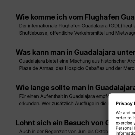
Wie komme ich vom Flughafen Guad
Der internationale Flughafen Guadalajara (GDL) liegt 
Shuttlebusse, öffentliche Verkehrsmittel und Mietwag
Was kann man in Guadalajara unt
Guadalajara bietet eine Mischung aus historischer Arc
Plaza de Armas, das Hospicio Cabañas und der Mercad
Wie lange sollte man in Guadalajar
Für einen Aufenthalt in Guadalajara empfehlen sich dr
erkunden. Wer zusätzlich Ausflüge in die Region Jalisc
Lohnt sich ein Besuch von Guadala
Auch in der Regenzeit von Juni bis Oktober ist Guadal