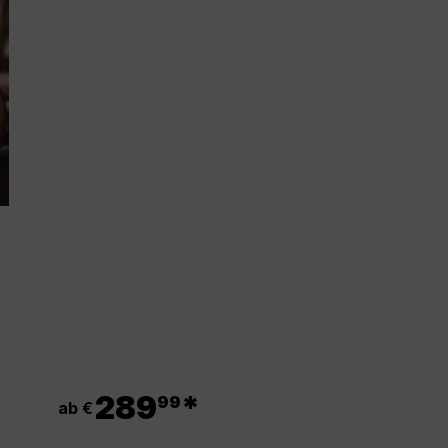
.
289
*
99
ab €