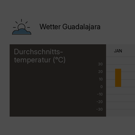
Wetter Guadalajara
Durchschnitts-
JAN
temperatur (°C)
30
20
10
0
-10
-20
-30