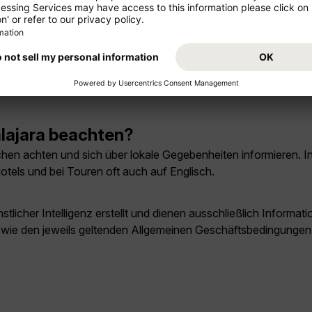
altungen unabhängig von der Saison.
elmäßig in Guadalajara statt?
er die Internationale Buchmesse (FIL), das Mariachi-Festival u
liche touristische Infrastruktur bieten.
lajara beachten?
en achten und sich über lokale Gegebenheiten informieren. In tou
otels und bei Touren oft auch auf Englisch.
licher Intelligenz erstellt und dienen ausschließlich Inform
owie den jeweils geltenden Allgemeinen Geschäftsbedingungen