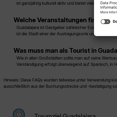
ist ganzjährig kulturell aktiv und bietet viele Veranst
Welche Veranstaltungen finden reg
Guadalajara ist Gastgeber zahlreicher Events, darunt
ist die Stadt einer der Austragungsorte und wird zusätz
Was muss man als Tourist in Guada
Wie in allen Großstädten sollte man auf seine Wertsach
Verständigung erfolgt überwiegend auf Spanisch, in H
Hinweis: Diese FAQs wurden teilweise unter Verwendung künst
ausschließlich aus der Buchungsstrecke und -bestätigung s
Traumziel Guadalajara