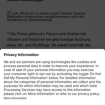
Link öffnet sich in einem neuen Fenster. Externe
Webseiten entsprechen möglicherweise nicht den
Richtlinien für Barrierefreiheit.
* Die Preise gelten pro Person und Strecke inkl.
Steuern und Gebühren bei gleichzeitiger Buchung
eines Hin- und Rückflugs. Sie waren innerhalb der
letzten 24 Stunden verfügbar und sind
möglicherweise nicht mehr aktuell. Bei den für die
Economy Class
angegebenen Tarifen handelt es
sich i.d.R. um Economy Zero, unsere restriktivste
Tarifoption. Es können hierfür zusätzliche Gebühren
für
Aufgabegepäck
oder für andere optionale
Leistungen anfallen. Es gelten die
Allgemeinen
Geschäftsbedingungen
.