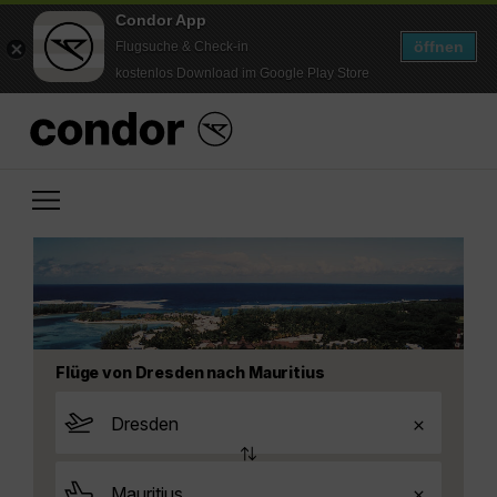
Condor App
öffnen
Flugsuche & Check-in
kostenlos Download im Google Play Store
Flüge von Dresden nach Mauritius