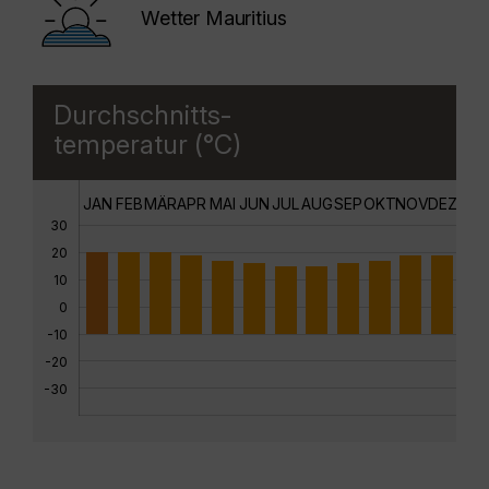
Wetter Mauritius
Durchschnitts-
temperatur (°C)
JAN
FEB
MÄR
APR
MAI
JUN
JUL
AUG
SEP
OKT
NOV
DEZ
30
20
10
0
-10
-20
-30