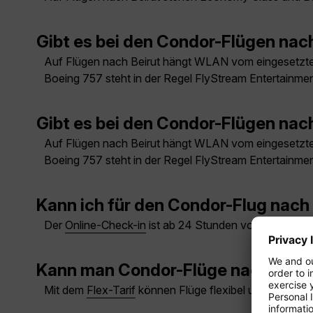
Gibt es bei den Condor-Flügen nac
Auf Flügen nach Beirut hängt WLAN vom eingesetzt
Boeing 757 steht in der Regel FlyStream Entertainme
Gibt es bei den Condor-Flügen nac
Auf Flügen nach Beirut hängt WLAN vom eingesetzt
Boeing 757 steht in der Regel FlyStream Entertainme
Kann ich für den Condor-Flug nach 
Der
Online-Check-in
ist ab 24 Stunden vor Abflug mö
Kann man Condor-Flüge nach Beiru
Mit dem
Flex-Tarif
können Flüge flexibel umgebucht o