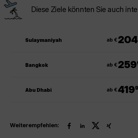
Diese Ziele könnten Sie auch inte
204
ab €
Sulaymaniyah
.
259
ab €
Bangkok
.
419
ab €
Abu Dhabi
Weiterempfehlen: