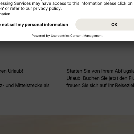
licher Intelligenz erstellt und dienen ausschließlich Inform
owie den jeweils geltenden Allgemeinen Geschäftsbedingungen
ren Urlaub!
Starten Sie von Ihrem Abflugs
Urlaub. Buchen Sie jetzt den F
z- und Mittelstrecke als
freuen Sie sich auf Ihr Reisezie