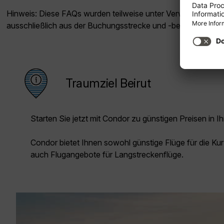
Hinweis: Diese FAQs wurden teilweise unter Verwendung künst
ausschließlich aus der Buchungsstrecke und -bestätigung s
Traumziel Beirut
Starten Sie jetzt mit Condor zu günstigen Preisen in Ih
Condor bietet Ihnen sowohl günstige Flüge für die Kur
auch Flugangebote für Langstreckenflüge.