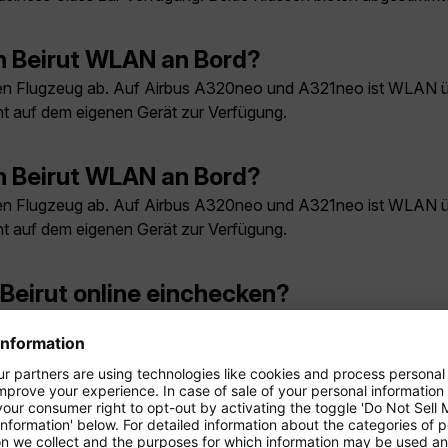
h Beirut WLAN an Bord?
en Flugzeug ab. Auf Airbus A320neo und A321neo ist WLAN 
nt auf dem eigenen Gerät zur Verfügung.
h Beirut WLAN an Bord?
en Flugzeug ab. Auf Airbus A320neo und A321neo ist WLAN 
nt auf dem eigenen Gerät zur Verfügung.
Beirut online einchecken?
glich und kann über die Condor-App oder auf der Website genu
t umbuchen oder stornieren?
der storniert werden.