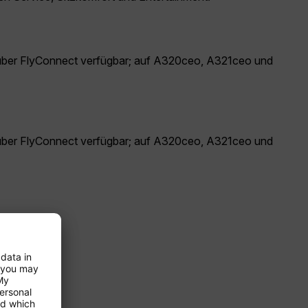
über FlyConnect verfügbar; auf A320ceo, A321ceo und
über FlyConnect verfügbar; auf A320ceo, A321ceo und
tzt werden.