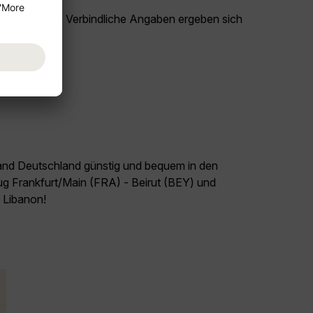
ationszwecken. Verbindliche Angaben ergeben sich
.
land Deutschland günstig und bequem in den
lug Frankfurt/Main (FRA) - Beirut (BEY) und
l Libanon!