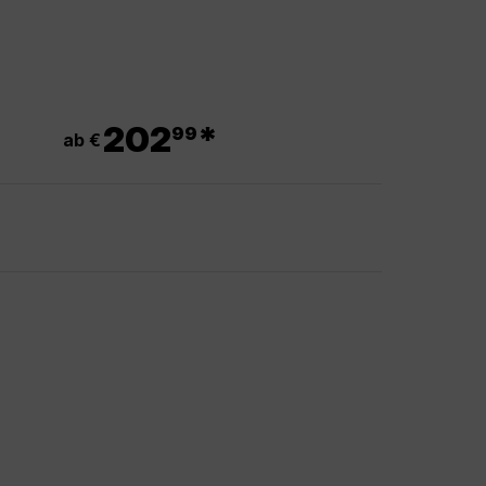
.
202
*
99
ab €