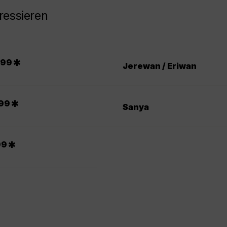
ressieren
.
*
99
Jerewan / Eriwan
*
99
Sanya
*
99