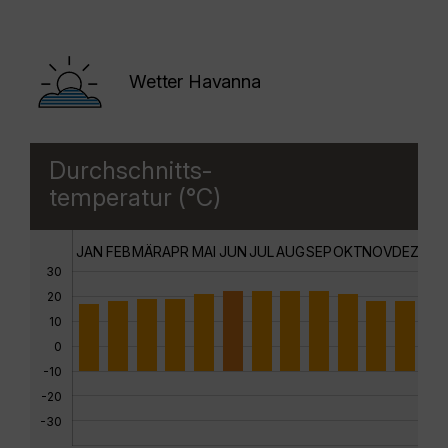
Wetter Havanna
Durchschnitts-
temperatur (°C)
JAN
FEB
MÄR
APR
MAI
JUN
JUL
AUG
SEP
OKT
NOV
DEZ
30
20
10
0
-10
-20
-30