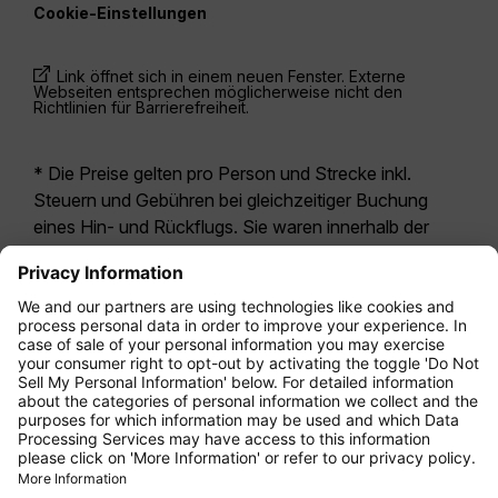
Cookie-Einstellungen
Link öffnet sich in einem neuen Fenster. Externe
Webseiten entsprechen möglicherweise nicht den
Richtlinien für Barrierefreiheit.
* Die Preise gelten pro Person und Strecke inkl.
Steuern und Gebühren bei gleichzeitiger Buchung
eines Hin- und Rückflugs. Sie waren innerhalb der
letzten 24 Stunden verfügbar und sind
möglicherweise nicht mehr aktuell. Bei den für die
Economy Class
angegebenen Tarifen handelt es
sich i.d.R. um Economy Zero, unsere restriktivste
Tarifoption. Es können hierfür zusätzliche Gebühren
für
Aufgabegepäck
oder für andere optionale
Leistungen anfallen. Es gelten die
Allgemeinen
Geschäftsbedingungen
.