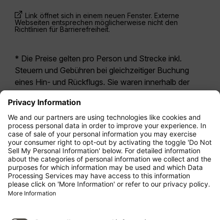
Link öffnet sich in einem neuen Fenster. Externe
Webseiten entsprechen möglicherweise nicht den
Richtlinien für Barrierefreiheit.
* Die Preise gelten pro Person und Strecke inkl.
Steuern und Gebühren bei gleichzeitiger Buchung
eines Hin- und Rückflugs. Sie waren innerhalb der
letzten 24 Stunden verfügbar und sind
möglicherweise nicht mehr aktuell. Bei den für die
Economy Class
angegebenen Tarifen handelt es
sich i.d.R. um Economy Zero, unsere restriktivste
Tarifoption. Es können hierfür zusätzliche Gebühren
für
Aufgabegepäck
oder für andere optionale
Leistungen anfallen. Es gelten die
Allgemeinen
Geschäftsbedingungen
.