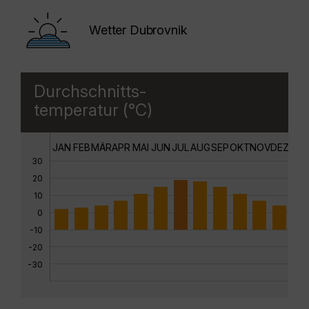
Wetter Dubrovnik
Durchschnitts-
temperatur (°C)
JAN
FEB
MÄR
APR
MAI
JUN
JUL
AUG
SEP
OKT
NOV
DEZ
30
20
10
0
-10
-20
-30