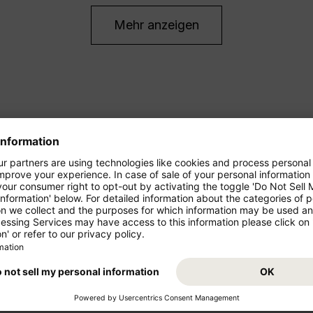
Mehr anzeigen
ren Urlaub!
Condor bietet Ihnen sowohl güns
auch Flugangebote für Langstr
önnen Sie in der Economy
im Oktober 2026, solange
Starten Sie von Ihrem Abflugs
Urlaub. Condor fliegt Sie von 
an Ihr Traumziel! Buchen Sie j
agbar günstig mögen: Im
(YWG) und freuen Sie sich auf 
ass – mit mehr