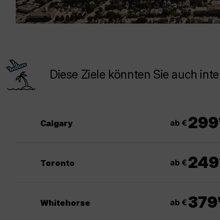
Diese Ziele könnten Sie auch inte
299
ab €
Calgary
249
ab €
Toronto
.
379
ab €
Whitehorse