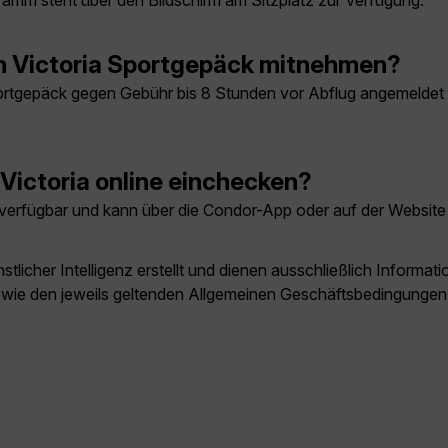
ramm steht über den Bildschirm am Sitzplatz zur Verfügung.
h Victoria Sportgepäck mitnehmen?
gepäck gegen Gebühr bis 8 Stunden vor Abflug angemeldet wer
Victoria online einchecken?
 verfügbar und kann über die Condor-App oder auf der Website
licher Intelligenz erstellt und dienen ausschließlich Inform
owie den jeweils geltenden Allgemeinen Geschäftsbedingungen