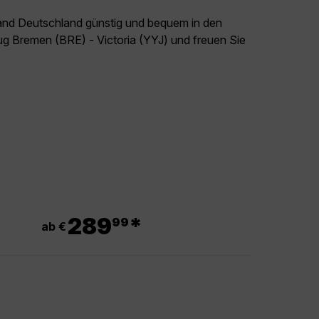
land Deutschland günstig und bequem in den
lug Bremen (BRE) - Victoria (YYJ) und freuen Sie
.
289
*
99
ab €