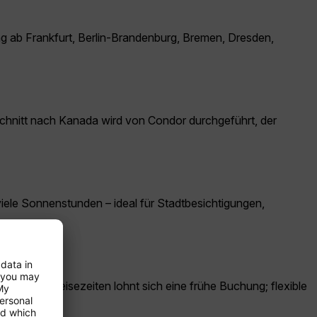
ung ab Frankfurt, Berlin-Brandenburg, Bremen, Dresden,
bschnitt nach Kanada wird von Condor durchgeführt, der
 viele Sonnenstunden – ideal für Stadtbesichtigungen,
hgefragte Reisezeiten lohnt sich eine frühe Buchung; flexible