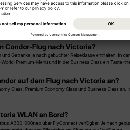
hafen ins Zentrum von Victoria?
 25 Kilometer nördlich der Innenstadt. Die Fahrt mit dem Taxi o
m Condor-Flug nach Victoria?
n und Getränke je nach gebuchter Reiseklasse enthalten. In 
he-World-Premium-Menü und in der Business Class ein Taste-
ndor auf dem Flug nach Victoria an?
omy Class, Premium Economy Class und Business Class an. Inf
ctoria WLAN an Bord?
irbus A330-900neo über FlyConnect verfügbar. Je nach gebuc