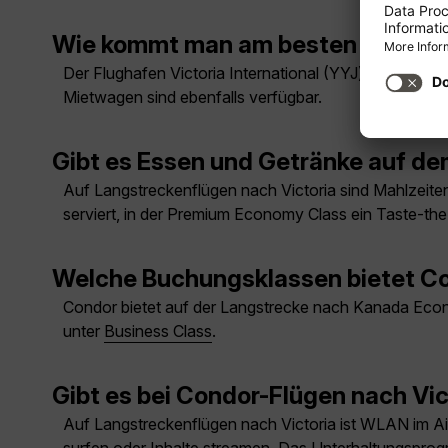
Wie kommt man am besten vom Flug
Der Flughafen Victoria International (YYJ) liegt rund
Mietwagen sind ebenfalls verfügbar.
Gibt es Essen und Getränke auf de
Auf Langstreckenflügen nach Victoria sind Mahlzeite
serviert, in der Premium Economy Class ein Taste-t
Welche Buchungsklassen bietet Co
Condor bietet auf der Langstrecke nach Kanada Econ
unter
Business Class
.
Gibt es bei Condor-Flügen nach Vi
Auf Langstreckenflügen nach Victoria ist WLAN im A