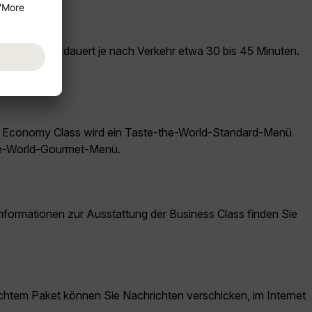
der Shuttlebus dauert je nach Verkehr etwa 30 bis 45 Minuten.
der Economy Class wird ein Taste-the-World-Standard-Menü
the-World-Gourmet-Menü.
ormationen zur Ausstattung der Business Class finden Sie
htem Paket können Sie Nachrichten verschicken, im Internet