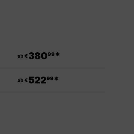
.
380
*
99
ab €
.
522
*
99
ab €