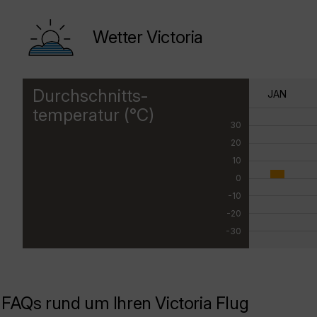
Wetter Victoria
Durchschnitts-
JAN
temperatur (°C)
30
20
10
0
-10
-20
-30
FAQs rund um Ihren Victoria Flug