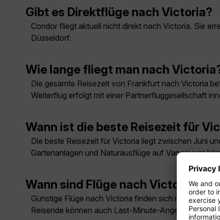
Gibt es Direktflüge nach Victoria?
Condor fliegt aktuell nicht direkt nach Victoria. Sie
Düsseldorf.
Wie lange fliegt man nach Victoria
Die gesamte Reisezeit von Frankfurt nach Victoria be
Weiterflug erfolgt mit einer Partnerfluggesellschaft i
Wann ist die beste Reisezeit für Vi
Die beste Reisezeit für Victoria liegt zwischen Juni 
Gartenanlagen und Naturausflüge auf Vancouver Isla
Wann sind Flüge nach Victoria am 
Günstige Flüge nach Victoria finden sich meist außerha
Reisende können auch Last-Minute-Angebote prüfen