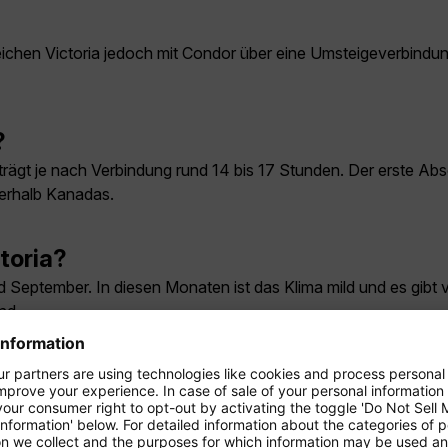
 erreichen Victoria jedoch mit Condor über eine Umsteigeverbind
?
trägt je nach Verbindung rund 14 bis 17 Stunden. Der erste A
nnerhalb Kanadas.
ctoria?
und September. In diesen Monaten ist das Klima mild und es gibt
nd.
günstigsten?
lb der Ferienzeiten und bei flexiblen Reisedaten. Für stark nac
.