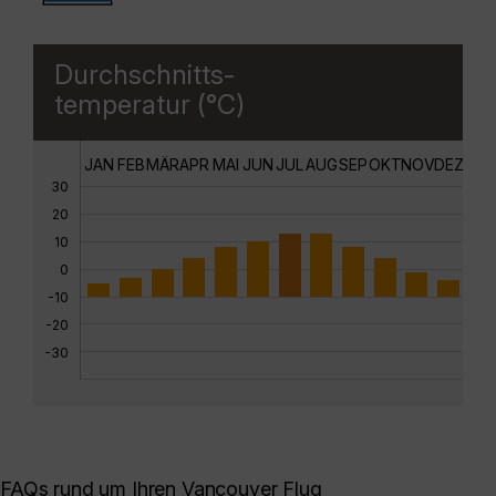
Durchschnitts-
temperatur (°C)
JAN
FEB
MÄR
APR
MAI
JUN
JUL
AUG
SEP
OKT
NOV
DEZ
30
20
10
0
-10
-20
-30
FAQs rund um Ihren Vancouver Flug