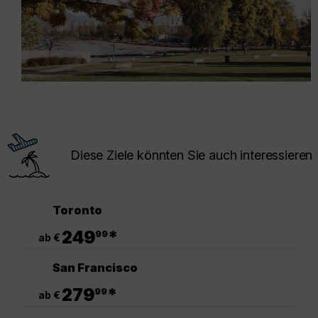
Diese Ziele könnten Sie auch interessieren
Toronto
.
249
*
99
ab €
San Francisco
.
279
*
99
ab €