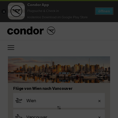
Condor App
öffnen
Flugsuche & Check-in
kostenlos Download im Google Play Store
Flüge von Wien nach Vancouver