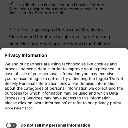
Link öffnet sich in einem neuen Fenster. Externe
Webseiten entsprechen möglicherweise nicht den
Richtlinien für Barrierefreiheit.
* Die Preise gelten pro Person und Strecke inkl.
Steuern und Gebühren bei gleichzeitiger Buchung
eines Hin- und Rückflugs. Sie waren innerhalb der
letzten 24 Stunden verfügbar und sind
möglicherweise nicht mehr aktuell. Bei den für die
Economy Class
angegebenen Tarifen handelt es
sich i.d.R. um Economy Zero, unsere restriktivste
Tarifoption. Es können hierfür zusätzliche Gebühren
für
Aufgabegepäck
oder für andere optionale
Leistungen anfallen. Es gelten die
Allgemeinen
Geschäftsbedingungen
.