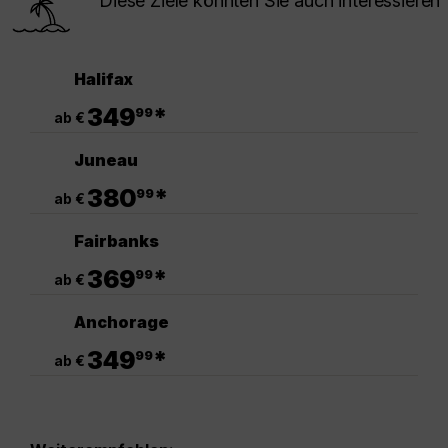
Diese Ziele könnten Sie auch interessieren
Halifax
.
349
*
99
ab €
Juneau
.
380
*
99
ab €
Fairbanks
.
369
*
99
ab €
Anchorage
.
349
*
99
ab €