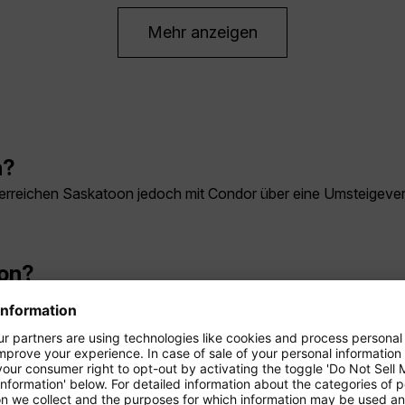
Mehr anzeigen
n?
ie erreichen Saskatoon jedoch mit Condor über eine Umsteigev
oon?
beträgt je nach Verbindung rund 13 bis 16 Stunden. Der Langst
chaft.
askatoon?