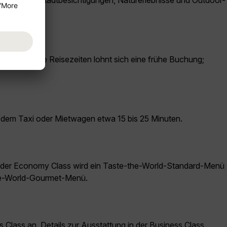
 – ideal für Stadtbesichtigungen, Naturerlebnisse und Outdoor-
 nachgefragte Reisezeiten lohnt sich eine frühe Buchung;
t dem Taxi oder Mietwagen etwa 15 bis 25 Minuten.
n der Economy Class wird ein Taste-the-World-Standard-Menü
the-World-Gourmet-Menü.
ass an. Details zur Ausstattung in der Business Class