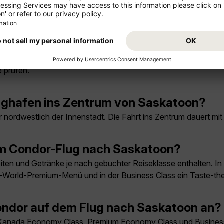
 und September. In diesen Monaten ist das Klima mild bis warm
am günstigsten?
rhalb der Ferienzeiten und bei flexiblen Reisedaten. Für stark
 prüfen.
ghafen ins Zentrum von Saskatoon?
 nordwestlich der Innenstadt. Die Fahrt ins Zentrum dauert mi
em Condor-Flug nach Saskatoon?
ten und Getränke je nach gebuchter Reiseklasse enthalten. I
he-World-Premium-Menü und in der Business Class ein Taste-
ndor auf dem Flug nach Saskatoon an?
Kanada Economy Class, Premium Economy Class und Business Cl