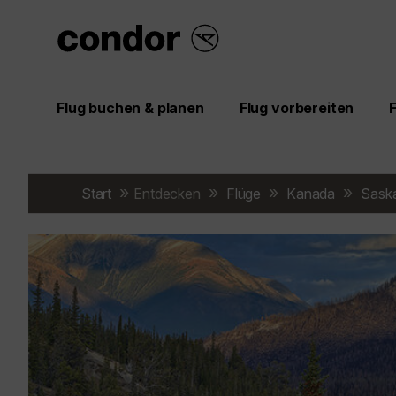
Flug buchen & planen
Flug vorbereiten
Start
Entdecken
Flüge
Kanada
Sask