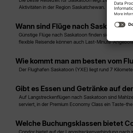
Die beste Reisezeit für Saskatoon liegt zwischen Juni
Aktivitäten in der Region Saskatchewan.
Wann sind Flüge nach Saskatoon 
Günstige Flüge nach Saskatoon finden sich meist auße
flexible Reisende können auch Last-Minute-Angebote
Wie kommt man am besten vom Flu
Der Flughafen Saskatoon (YXE) liegt rund 7 Kilometer
Gibt es Essen und Getränke auf d
Auf Langstreckenflügen nach Saskatoon sind Mahlzei
serviert, in der Premium Economy Class ein Taste-t
Welche Buchungsklassen bietet Co
Condor bietet auf der Langstreckenverbindung nach 