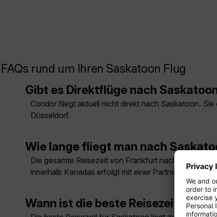
FAQs rund um Ihren Saskatoon Flug
Gibt es Direktflüge nach Saskatoo
Condor fliegt aktuell nicht direkt nach Saskatoon. S
Düsseldorf.
Wie lange fliegt man nach Saskat
Die gesamte Reisezeit von Frankfurt nach Saskatoon 
innerhalb Kanadas erfolgt mit einer Partnerfluggesells
Wann ist die beste Reisezeit für S