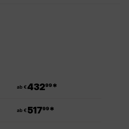
.
432
*
99
ab €
.
517
*
99
ab €