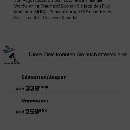
von August 2026 bis Juni 2027 etwa 7 mal die
Woche an Ihr Traumziel! Buchen Sie jetzt den Flug
München (MUC) - Prince George (YXS) und freuen
Sie sich auf Ihr Reiseziel Kanada!
Diese Ziele könnten Sie auch interessieren
Edmonton/Jasper
.
339
*
99
ab €
Vancouver
.
259
*
99
ab €