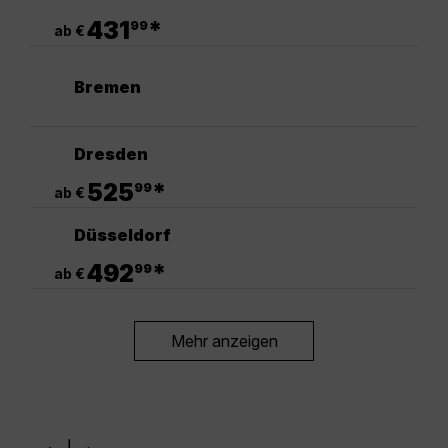
.
431
*
99
ab €
Bremen
Dresden
.
525
*
99
ab €
Düsseldorf
.
492
*
99
ab €
Mehr anzeigen