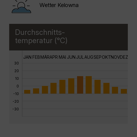
Wetter Kelowna
Durchschnitts-
temperatur (°C)
JAN
FEB
MÄR
APR
MAI
JUN
JUL
AUG
SEP
OKT
NOV
DEZ
30
20
10
0
-10
-20
-30