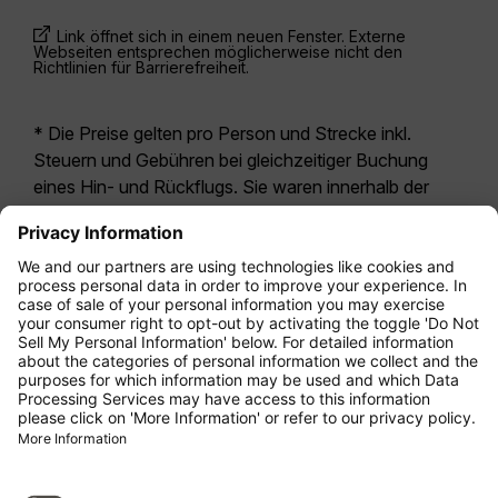
Link öffnet sich in einem neuen Fenster. Externe
Webseiten entsprechen möglicherweise nicht den
Richtlinien für Barrierefreiheit.
* Die Preise gelten pro Person und Strecke inkl.
Steuern und Gebühren bei gleichzeitiger Buchung
eines Hin- und Rückflugs. Sie waren innerhalb der
letzten 24 Stunden verfügbar und sind
möglicherweise nicht mehr aktuell. Bei den für die
Economy Class
angegebenen Tarifen handelt es
sich i.d.R. um Economy Zero, unsere restriktivste
Tarifoption. Es können hierfür zusätzliche Gebühren
für
Aufgabegepäck
oder für andere optionale
Leistungen anfallen. Es gelten die
Allgemeinen
Geschäftsbedingungen
.