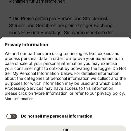
Richtlinien für Barrierefreiheit.
* Die Preise gelten pro Person und Strecke inkl.
Steuern und Gebühren bei gleichzeitiger Buchung
eines Hin- und Rückflugs. Sie waren innerhalb der
letzten 24 Stunden verfügbar und sind
möglicherweise nicht mehr aktuell. Bei den für die
Economy Class
angegebenen Tarifen handelt es
sich i.d.R. um Economy Zero, unsere restriktivste
Tarifoption. Es können hierfür zusätzliche Gebühren
für
Aufgabegepäck
oder für andere optionale
Leistungen anfallen. Es gelten die
Allgemeinen
Geschäftsbedingungen
.