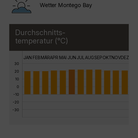
Wetter Montego Bay
Durchschnitts-
temperatur (°C)
JAN
FEB
MÄR
APR
MAI
JUN
JUL
AUG
SEP
OKT
NOV
DEZ
30
20
10
0
-10
-20
-30