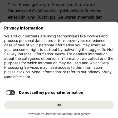
* Die Preise gelten pro Person und Strecke inkl.
Steuern und Gebühren bei gleichzeitiger Buchung
eines Hin- und Rückflugs. Sie waren innerhalb der
letzten 24 Stunden verfügbar und sind
möglicherweise nicht mehr aktuell. Bei den für die
Economy Class
angegebenen Tarifen handelt es
sich i.d.R. um Economy Zero, unsere restriktivste
Tarifoption. Es können hierfür zusätzliche Gebühren
für
Aufgabegepäck
oder für andere optionale
Leistungen anfallen. Es gelten die
Allgemeinen
Geschäftsbedingungen
.