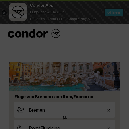
Condor App
öffnen
Flugsuche & Check-in
kostenlos Download im Google Play Store
Flüge von Bremen nach Rom/Fiumicino