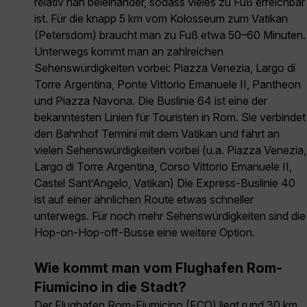
relativ nah beieinander, sodass vieles zu Fuß erreichbar
ist. Für die knapp 5 km vom Kolosseum zum Vatikan
(Petersdom) braucht man zu Fuß etwa 50–60 Minuten.
Unterwegs kommt man an zahlreichen
Sehenswürdigkeiten vorbei: Piazza Venezia, Largo di
Torre Argentina, Ponte Vittorio Emanuele II, Pantheon
und Piazza Navona. Die Buslinie 64 ist eine der
bekanntesten Linien für Touristen in Rom. Sie verbindet
den Bahnhof Termini mit dem Vatikan und fährt an
vielen Sehenswürdigkeiten vorbei (u.a. Piazza Venezia,
Largo di Torre Argentina, Corso Vittorio Emanuele II,
Castel Sant’Angelo, Vatikan) Die Express-Buslinie 40
ist auf einer ähnlichen Route etwas schneller
unterwegs. Für noch mehr Sehenswürdigkeiten sind die
Hop-on-Hop-off-Busse eine weitere Option.
Wie kommt man vom Flughafen Rom-
Fiumicino in die Stadt?
Der Flughafen Rom-Fiumicino (FCO) liegt rund 30 km