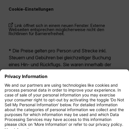
Cookie-Einstellungen
Link öffnet sich in einem neuen Fenster. Externe
Webseiten entsprechen möglicherweise nicht den
Richtlinien für Barrierefreiheit.
* Die Preise gelten pro Person und Strecke inkl.
Steuern und Gebühren bei gleichzeitiger Buchung
eines Hin- und Rückflugs. Sie waren innerhalb der
letzten 24 Stunden verfügbar und sind
möglicherweise nicht mehr aktuell. Bei den für die
Economy Class
angegebenen Tarifen handelt es
sich i.d.R. um Economy Zero, unsere restriktivste
Tarifoption. Es können hierfür zusätzliche Gebühren
für
Aufgabegepäck
oder für andere optionale
Leistungen anfallen. Es gelten die
Allgemeinen
Geschäftsbedingungen
.