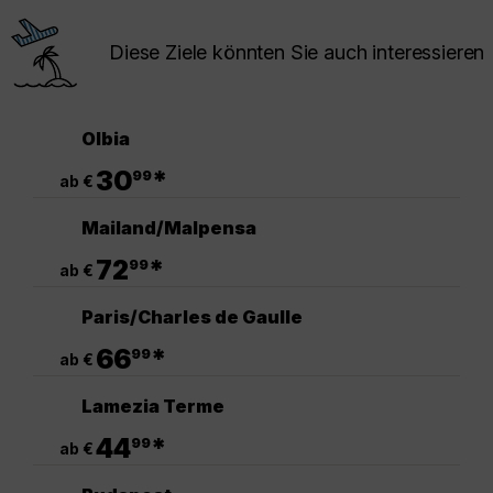
Diese Ziele könnten Sie auch interessieren
Olbia
.
30
*
99
ab €
Mailand/Malpensa
.
72
*
99
ab €
Paris/Charles de Gaulle
.
66
*
99
ab €
Lamezia Terme
.
44
*
99
ab €