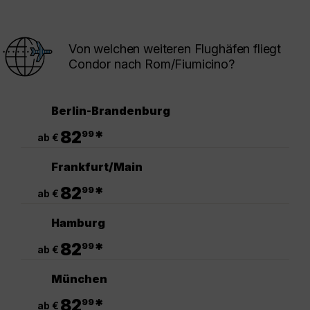
Von welchen weiteren Flughäfen fliegt
Condor nach Rom/Fiumicino?
Berlin-Brandenburg
.
82
*
99
ab €
Frankfurt/Main
.
82
*
99
ab €
Hamburg
.
82
*
99
ab €
München
.
82
*
99
ab €