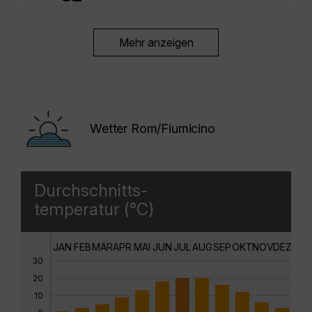
Mehr anzeigen
Wetter Rom/Fiumicino
Durchschnitts-
temperatur (°C)
JAN
FEB
MÄR
APR
MAI
JUN
JUL
AUG
SEP
OKT
NOV
DEZ
30
20
10