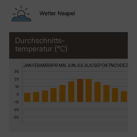
Wetter Neapel
Durchschnitts-
temperatur (°C)
JAN
FEB
MÄR
APR
MAI
JUN
JUL
AUG
SEP
OKT
NOV
DEZ
30
20
10
0
-10
-20
-30