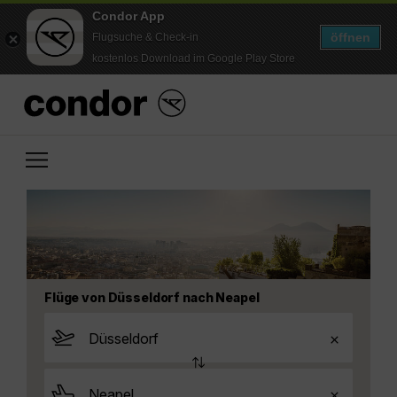
Condor App
öffnen
Flugsuche & Check-in
kostenlos Download im Google Play Store
Flüge von Düsseldorf nach Neapel