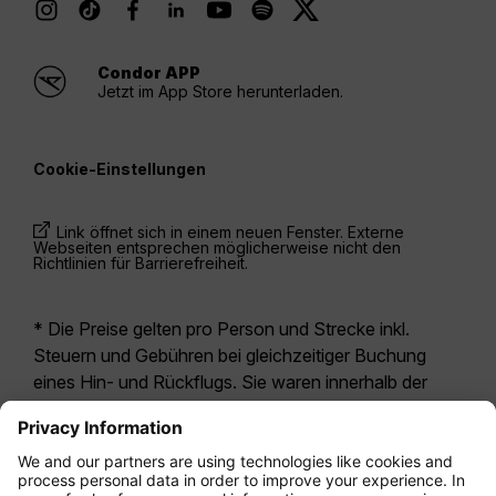
Condor APP
Jetzt im App Store herunterladen.
Cookie-Einstellungen
Link öffnet sich in einem neuen Fenster. Externe
Webseiten entsprechen möglicherweise nicht den
Richtlinien für Barrierefreiheit.
* Die Preise gelten pro Person und Strecke inkl.
Steuern und Gebühren bei gleichzeitiger Buchung
eines Hin- und Rückflugs. Sie waren innerhalb der
letzten 24 Stunden verfügbar und sind
möglicherweise nicht mehr aktuell. Bei den für die
Economy Class
angegebenen Tarifen handelt es
sich i.d.R. um Economy Zero, unsere restriktivste