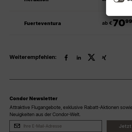
.
70
9
ab €
Fuerteventura
Weiterempfehlen:
Condor Newsletter
Attraktive Flugangebote, exklusive Rabatt-Aktionen sow
Neuigkeiten aus der Condor-Welt.
Jetzt