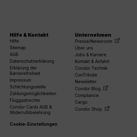
Hilfe & Kontakt
Unternehmen
acebook
linkedin
youtube
spotify
twitter
Hilfe
Presse/Newsroom
Sitemap
Über uns
AGB
Jobs & Karriere
Datenschutzerklärung
Kontakt & Anfahrt
Erklärung der
Condor Technik
Barrierefreiheit
ConTribute
Impressum
Newsletter
Schlichtungsstelle
Condor Blog
Zahlungsmöglichkeiten
Compliance
Fluggastrechte
Cargo
Condor Cards AGB &
Condor Shop
Widerrufsbelehrung
Cookie-Einstellungen