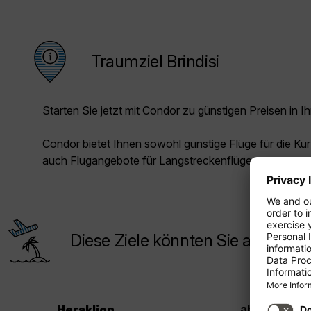
Traumziel Brindisi
Starten Sie jetzt mit Condor zu günstigen Preisen in Ih
Condor bietet Ihnen sowohl günstige Flüge für die Kur
auch Flugangebote für Langstreckenflüge.
Diese Ziele könnten Sie auch inte
.
49
9
ab €
Heraklion