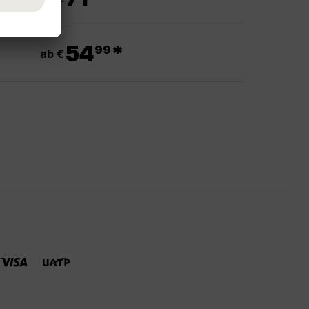
.
54
*
99
ab €