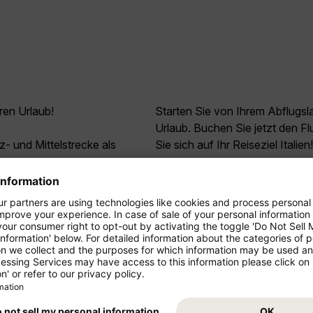
ren Urlaub!
Starten Sie von Ihrem Abflugs
Urlaub. Buchen Sie jetzt den F
z- und Mittelstrecke als
Sie sich auf Ihr Reiseziel Italien
ressieren
*
9
Agadir