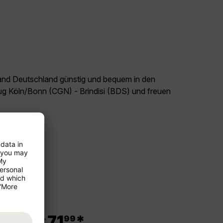
land Deutschland günstig und bequem in den
lug Köln/Bonn (CGN) - Brindisi (BDS) und freuen
!
.
71
*
99
ab €