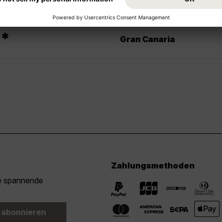
*
9
Gran Canaria
Zahlungsmethoden
ie spannende
 abonnieren