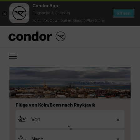
Condor App
öffnen
Flugsuche & Check-in
kostenlos Download im Google Play Store
Flüge von Köln/Bonn nach Reykjavik