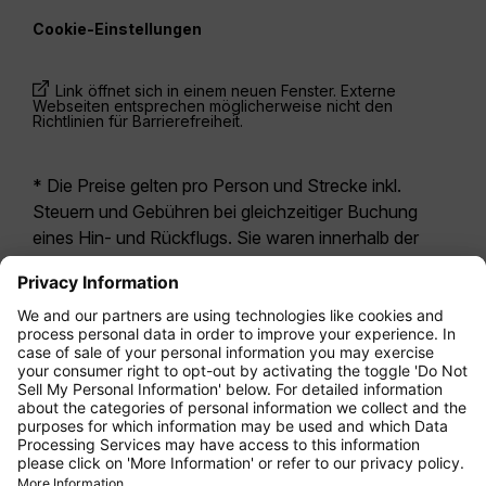
Cookie-Einstellungen
Link öffnet sich in einem neuen Fenster. Externe
Webseiten entsprechen möglicherweise nicht den
Richtlinien für Barrierefreiheit.
* Die Preise gelten pro Person und Strecke inkl.
Steuern und Gebühren bei gleichzeitiger Buchung
eines Hin- und Rückflugs. Sie waren innerhalb der
letzten 24 Stunden verfügbar und sind
möglicherweise nicht mehr aktuell. Bei den für die
Economy Class
angegebenen Tarifen handelt es
sich i.d.R. um Economy Zero, unsere restriktivste
Tarifoption. Es können hierfür zusätzliche Gebühren
für
Aufgabegepäck
oder für andere optionale
Leistungen anfallen. Es gelten die
Allgemeinen
Geschäftsbedingungen
.