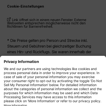
Cookie-Einstellungen
Link öffnet sich in einem neuen Fenster. Externe
Webseiten entsprechen möglicherweise nicht den
Richtlinien für Barrierefreiheit.
* Die Preise gelten pro Person und Strecke inkl.
Steuern und Gebühren bei gleichzeitiger Buchung
eines Hin- und Rückflugs. Sie waren innerhalb der
letzten 24 Stunden verfügbar und sind
möglicherweise nicht mehr aktuell. Bei den für die
Economy Class
angegebenen Tarifen handelt es
sich i.d.R. um Economy Zero, unsere restriktivste
Tarifoption. Es können hierfür zusätzliche Gebühren
für
Aufgabegepäck
oder für andere optionale
Leistungen anfallen. Es gelten die
Allgemeinen
Geschäftsbedingungen
.