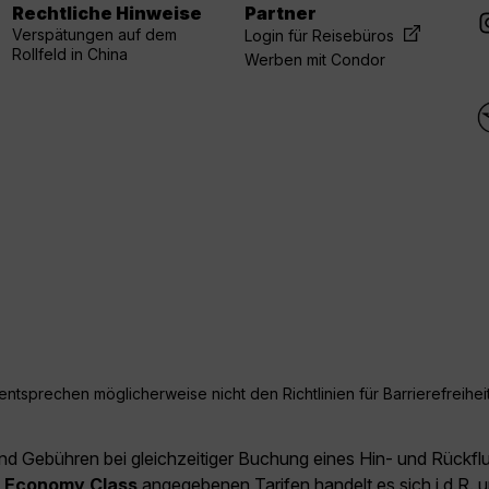
Rechtliche Hinweise
Partner
Verspätungen auf dem
Login für Reisebüros
Rollfeld in China
Werben mit Condor
ntsprechen möglicherweise nicht den Richtlinien für Barrierefreiheit
und Gebühren bei gleichzeitiger Buchung eines Hin- und Rückfl
e
Economy Class
angegebenen Tarifen handelt es sich i.d.R. u