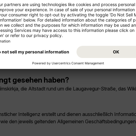
Reykjavík lohnen sich besonders?
laue Lagune, der Golden Circle mit Geysir, Þingvellir und Gull
 Reykjavík?
 das Konzerthaus Harpa, das Nationalmuseum von Island und da
ingt gesehen haben?
grímskirkja, die Altstadt rund um die Laugavegur-Straße, das W
licher Intelligenz erstellt und dienen ausschließlich Inform
owie den jeweils geltenden Allgemeinen Geschäftsbedingungen