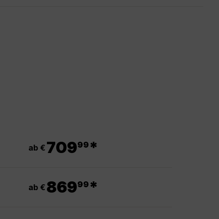
.
709
*
99
ab €
.
869
*
99
ab €