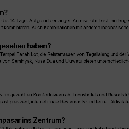
en?
 bis 14 Tage. Aufgrund der langen Anreise lohnt sich ein länge
ut kombinieren. Auch Kombinationen mit anderen indonesischen
 gesehen haben?
empel Tanah Lot, die Reisterrassen von Tegallalang und der 
rände von Seminyak, Nusa Dua und Uluwatu bieten unterschiedlic
rk vom gewählten Komfortniveau ab. Luxushotels und Resorts k
ist preiswert, internationale Restaurants sind teurer. Aktivität
pasar ins Zentrum?
a 13 Kilometer südlich von Denpasar. Taxis und Fahrdienste bri