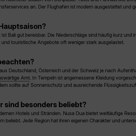
sferservices an. Der Flughafen ist modern ausgestattet und gut
r Hauptsaison?
 Bali gut bereisbar. Die Niederschläge sind häufig kurz und in
 und touristische Angebote oft weniger stark ausgelastet.
 beachten?
aus Deutschland, Österreich und der Schweiz je nach Aufentha
swärtige Amt
. In Tempeln ist angemessene Kleidung vorgeschr
Zudem sollte auf Sonnenschutz und ausreichende Flüssigkeitszu
 sind besonders beliebt?
rnen Hotels und Stränden. Nusa Dua bietet weitläufige Resort
ern beliebt. Jede Region hat ihren eigenen Charakter und unter