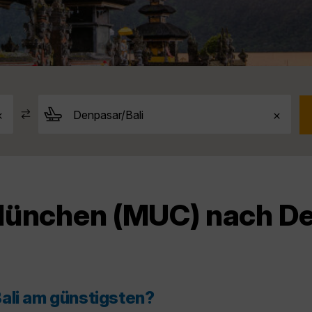
München (MUC) nach De
ali am günstigsten?