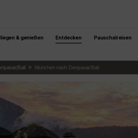
Fliegen & genießen
Entdecken
Pauschalreisen
npasar/Bali
München nach Denpasar/Bali