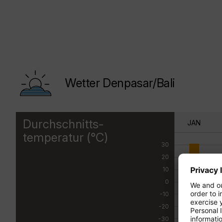
Wetter Denpasar/Bali
Durchschnitts-
JAN
temperatur (°C)
30
20
10
0
-10
-20
-30