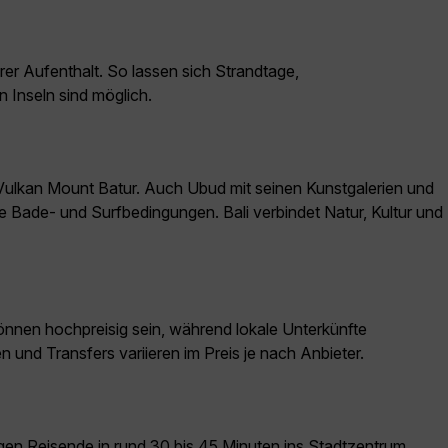
rer Aufenthalt. So lassen sich Strandtage,
 Inseln sind möglich.
Vulkan Mount Batur. Auch Ubud mit seinen Kunstgalerien und
he Bade- und Surfbedingungen. Bali verbindet Natur, Kultur und
önnen hochpreisig sein, während lokale Unterkünfte
en und Transfers variieren im Preis je nach Anbieter.
ngen Reisende in rund 30 bis 45 Minuten ins Stadtzentrum,