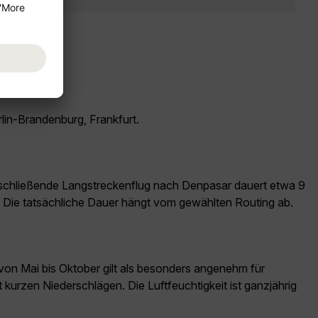
rlin-Brandenburg, Frankfurt.
nschließende Langstreckenflug nach Denpasar dauert etwa 9
t. Die tatsächliche Dauer hängt vom gewählten Routing ab.
von Mai bis Oktober gilt als besonders angenehm für
 kurzen Niederschlägen. Die Luftfeuchtigkeit ist ganzjährig