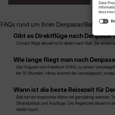
FAQs rund um Ihren Denpasar/Bali Flug
Gibt es Direktflüge nach Denpasar (
Condor fliegt aktuell nicht direkt nach Bali. Sie erre
Wie lange fliegt man nach Denpasar
Die Flugzeit von Frankfurt (FRA) zu einem Umsteige
bis 10 Stunden. Hinzu kommt die Umsteigezeit, sodass
Wann ist die beste Reisezeit für De
Bali hat ein tropisches Klima mit ganzjährig warmen 
Strandurlaub und Ausflüge. Die Regenzeit dauert in de
relativ hoch.