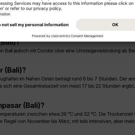
Bali)?
ichen Bali jedoch mit Condor über eine Umsteigeverbindung ab Be
 (Bali)?
flughafen im Nahen Osten beträgt rund 6 bis 7 Stunden. Der a
 sich eine Gesamtreisezeit von meist 17 bis 22 Stunden ergib
npasar (Bali)?
Temperaturen zwischen etwa 26 °C und 32 °C. Die Trockenzeit 
r Regel von November bis März, mit teils intensiven, aber meist