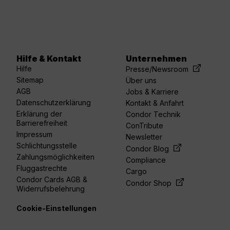
Hilfe & Kontakt
Unternehmen
acebook
linkedin
youtube
spotify
twitter
Hilfe
Presse/Newsroom
Sitemap
Über uns
AGB
Jobs & Karriere
Datenschutzerklärung
Kontakt & Anfahrt
Erklärung der
Condor Technik
Barrierefreiheit
ConTribute
Impressum
Newsletter
Schlichtungsstelle
Condor Blog
Zahlungsmöglichkeiten
Compliance
Fluggastrechte
Cargo
Condor Cards AGB &
Condor Shop
Widerrufsbelehrung
Cookie-Einstellungen