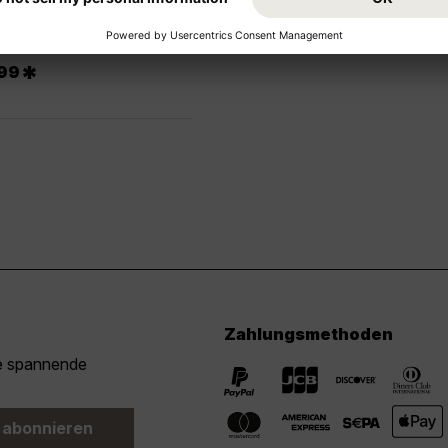
*
99
Zahlungsmethoden
ie spannende
 abonnieren