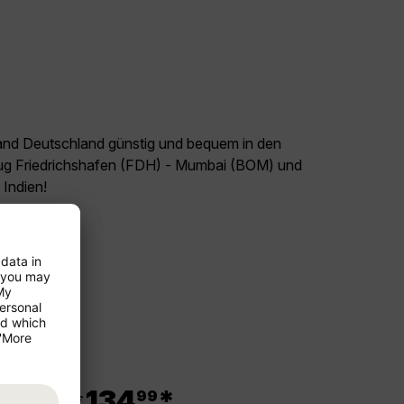
land Deutschland günstig und bequem in den
Flug Friedrichshafen (FDH) - Mumbai (BOM) und
 Indien!
.
134
*
99
ab €