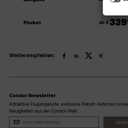
.
339
ab €
Phuket
Weiterempfehlen:
Condor Newsletter
Attraktive Flugangebote, exklusive Rabatt-Aktionen sow
Neuigkeiten aus der Condor-Welt.
Jetzt