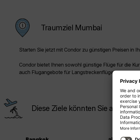
Traumziel Mumbai
Starten Sie jetzt mit Condor zu günstigen Preisen in Ih
Condor bietet Ihnen sowohl günstige Flüge für die Kur
auch Flugangebote für Langstreckenflüge.
Diese Ziele könnten Sie auch inte
.
259
ab €
Bangkok