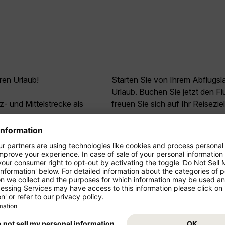
ren Urlaub!
Starten Sie von Ihrem Abflugs
Urlaub. Buchen Sie jetzt den 
z- und Mittelstrecke als
freuen Sie sich auf Ihr Reiseziel
ressieren
*
99
Dubai