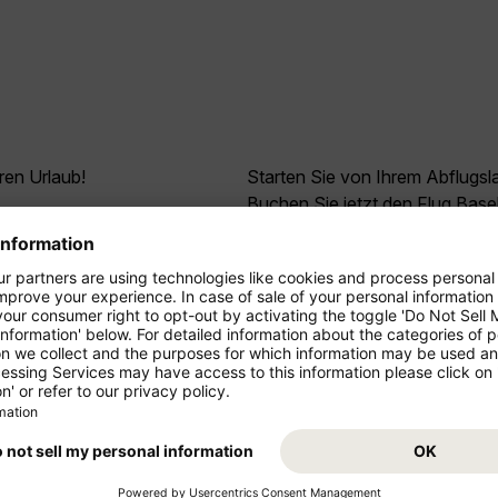
ren Urlaub!
Starten Sie von Ihrem Abflugs
Buchen Sie jetzt den Flug Bas
z- und Mittelstrecke als
auf Ihr Reiseziel Indien!
ressieren
*
99
Dubai