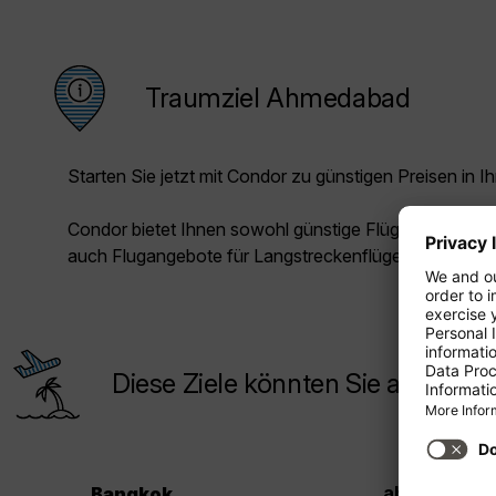
Traumziel Ahmedabad
Starten Sie jetzt mit Condor zu günstigen Preisen in Ih
Condor bietet Ihnen sowohl günstige Flüge für die Kur
auch Flugangebote für Langstreckenflüge.
Diese Ziele könnten Sie auch inte
.
259
ab €
Bangkok