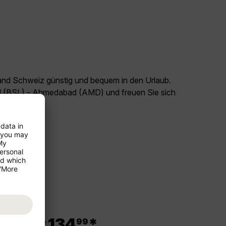
land Schweiz günstig und bequem in den Urlaub.
el (BSL) - Ahmedabad (AMD) und freuen Sie sich
.
134
*
99
ab €