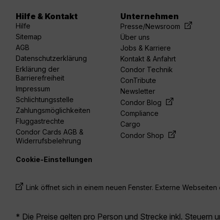
Hilfe & Kontakt
Unternehmen
acebook
linkedin
youtube
spotify
twitter
Hilfe
Presse/Newsroom
Sitemap
Über uns
AGB
Jobs & Karriere
Datenschutzerklärung
Kontakt & Anfahrt
Erklärung der
Condor Technik
Barrierefreiheit
ConTribute
Impressum
Newsletter
Schlichtungsstelle
Condor Blog
Zahlungsmöglichkeiten
Compliance
Fluggastrechte
Cargo
Condor Cards AGB &
Condor Shop
Widerrufsbelehrung
Cookie-Einstellungen
Link öffnet sich in einem neuen Fenster. Externe Webseiten e
* Die Preise gelten pro Person und Strecke inkl. Steuern 