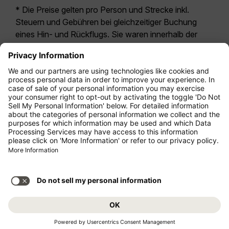
* Die Preise gelten pro Person und Strecke inkl.
Steuern und Gebühren bei gleichzeitiger Buchung
eines Hin- und Rückflugs. Sie waren innerhalb der
letzten 24 Stunden verfügbar und sind
möglicherweise nicht mehr aktuell. Bei den für die
Economy Class
angegebenen Tarifen handelt es
sich i.d.R. um Economy Zero, unsere restriktivste
Tarifoption. Es können hierfür zusätzliche Gebühren
für
Aufgabegepäck
oder für andere optionale
Leistungen anfallen. Es gelten die
Allgemeinen
Geschäftsbedingungen
.