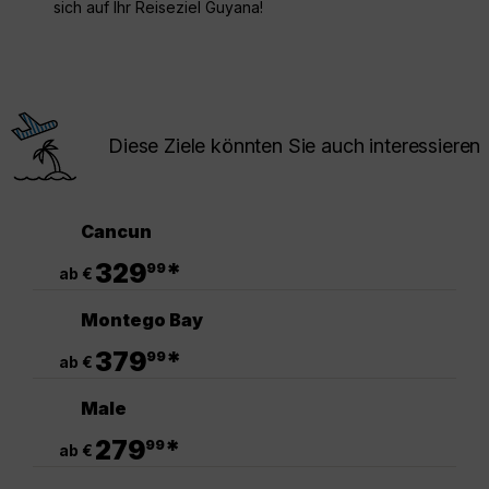
sich auf Ihr Reiseziel Guyana!
Diese Ziele könnten Sie auch interessieren
Cancun
.
329
*
99
ab €
Montego Bay
.
379
*
99
ab €
Male
.
279
*
99
ab €