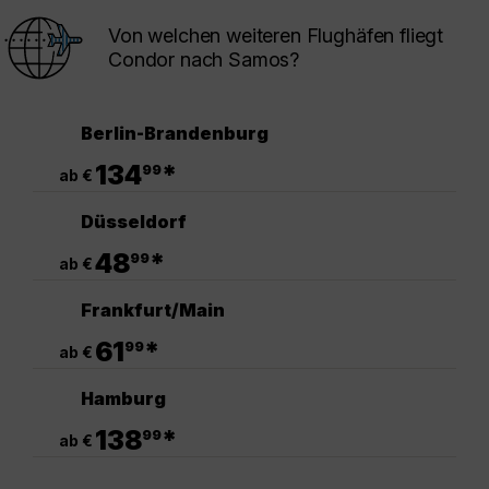
Von welchen weiteren Flughäfen fliegt
Condor nach Samos?
Berlin-Brandenburg
.
134
*
99
ab €
Düsseldorf
.
48
*
99
ab €
Frankfurt/Main
.
61
*
99
ab €
Hamburg
.
138
*
99
ab €