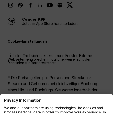
Condor APP
Jetzt im App Store herunterladen.
Cookie-Einstellungen
Link öffnet sich in einem neuen Fenster. Externe
Webseiten entsprechen möglicherweise nicht den
Richtlinien für Barrierefreiheit.
* Die Preise gelten pro Person und Strecke inkl.
Steuern und Gebühren bei gleichzeitiger Buchung
eines Hin- und Rückflugs. Sie waren innerhalb der
letzten 24 Stunden verfügbar und sind
möglicherweise nicht mehr aktuell. Bei den für die
Economy Class
angegebenen Tarifen handelt es