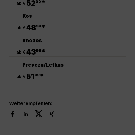
52
*
99
ab €
Kos
.
48
*
99
ab €
Rhodos
.
43
*
99
ab €
Preveza/Lefkas
.
51
*
99
ab €
Weiterempfehlen: