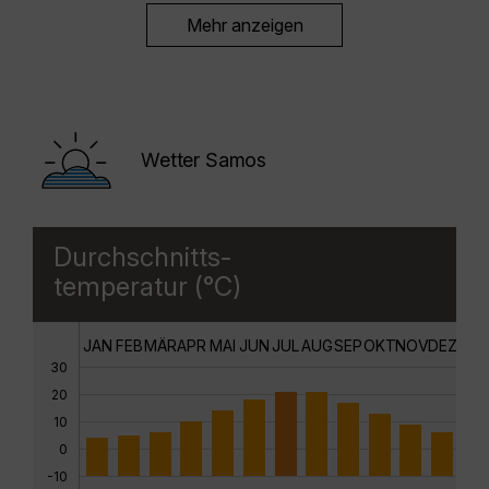
Mehr anzeigen
Wetter Samos
Durchschnitts-
temperatur (°C)
JAN
FEB
MÄR
APR
MAI
JUN
JUL
AUG
SEP
OKT
NOV
DEZ
30
20
10
0
-10