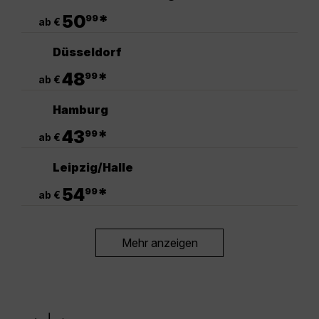
.
50
*
99
ab €
Düsseldorf
.
48
*
99
ab €
Hamburg
.
43
*
99
ab €
Leipzig/Halle
.
54
*
99
ab €
Mehr anzeigen