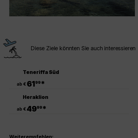
Diese Ziele könnten Sie auch interessieren
Teneriffa Süd
.
61
*
99
ab €
Heraklion
.
49
*
99
ab €
Weiterempfehlen: