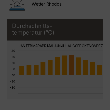
Wetter Rhodos
Durchschnitts-
temperatur (°C)
JAN
FEB
MÄR
APR
MAI
JUN
JUL
AUG
SEP
OKT
NOV
DEZ
30
20
10
0
-10
-20
-30