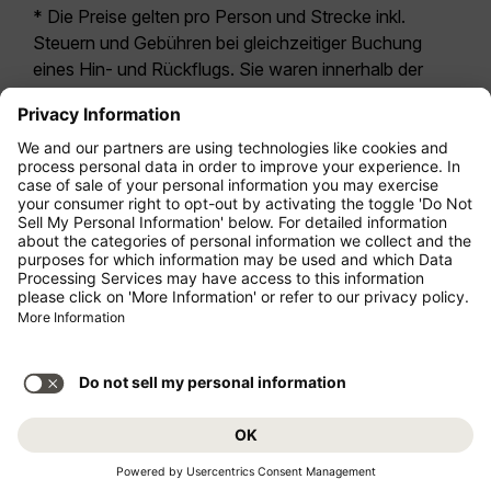
* Die Preise gelten pro Person und Strecke inkl.
Steuern und Gebühren bei gleichzeitiger Buchung
eines Hin- und Rückflugs. Sie waren innerhalb der
letzten 24 Stunden verfügbar und sind
möglicherweise nicht mehr aktuell. Bei den für die
Economy Class
angegebenen Tarifen handelt es
sich i.d.R. um Economy Zero, unsere restriktivste
Tarifoption. Es können hierfür zusätzliche Gebühren
für
Aufgabegepäck
oder für andere optionale
Leistungen anfallen. Es gelten die
Allgemeinen
Geschäftsbedingungen
.