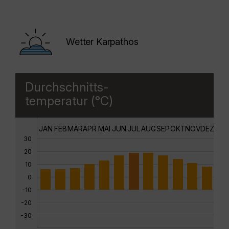
Wetter Karpathos
Durchschnitts-
temperatur (°C)
JAN
FEB
MÄR
APR
MAI
JUN
JUL
AUG
SEP
OKT
NOV
DEZ
30
20
10
0
-10
-20
-30