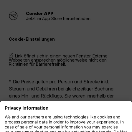
Condor APP
Jetzt im App Store herunterladen.
Cookie-Einstellungen
Link öffnet sich in einem neuen Fenster. Externe
Webseiten entsprechen möglicherweise nicht den
Richtlinien für Barrierefreiheit.
* Die Preise gelten pro Person und Strecke inkl.
Steuern und Gebühren bei gleichzeitiger Buchung
eines Hin- und Rückflugs. Sie waren innerhalb der
letzten 24 Stunden verfügbar und sind
möglicherweise nicht mehr aktuell. Bei den für die
Economy Class
angegebenen Tarifen handelt es
sich i.d.R. um Economy Zero, unsere restriktivste
Tarifoption. Es können hierfür zusätzliche Gebühren