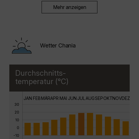
Mehr anzeigen
Wetter Chania
Durchschnitts-
temperatur (°C)
JAN
FEB
MÄR
APR
MAI
JUN
JUL
AUG
SEP
OKT
NOV
DEZ
30
20
10
0
-10