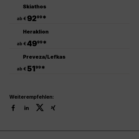
Skiathos
.
92
*
99
ab €
Heraklion
.
49
*
99
ab €
Preveza/Lefkas
.
51
*
99
ab €
Weiterempfehlen: