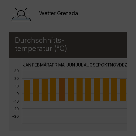
Wetter Grenada
Durchschnitts-
temperatur (°C)
JAN
FEB
MÄR
APR
MAI
JUN
JUL
AUG
SEP
OKT
NOV
DEZ
30
20
10
0
-10
-20
-30