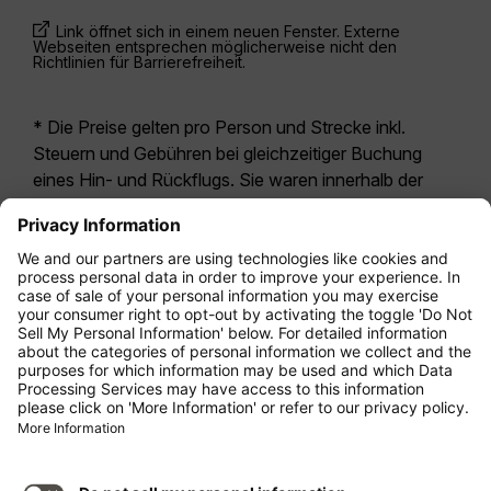
Link öffnet sich in einem neuen Fenster. Externe
Webseiten entsprechen möglicherweise nicht den
Richtlinien für Barrierefreiheit.
* Die Preise gelten pro Person und Strecke inkl.
Steuern und Gebühren bei gleichzeitiger Buchung
eines Hin- und Rückflugs. Sie waren innerhalb der
letzten 24 Stunden verfügbar und sind
möglicherweise nicht mehr aktuell. Bei den für die
Economy Class
angegebenen Tarifen handelt es
sich i.d.R. um Economy Zero, unsere restriktivste
Tarifoption. Es können hierfür zusätzliche Gebühren
für
Aufgabegepäck
oder für andere optionale
Leistungen anfallen. Es gelten die
Allgemeinen
Geschäftsbedingungen
.