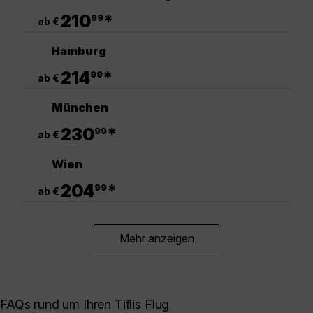
.
210
*
99
ab €
Hamburg
.
214
*
99
ab €
München
.
230
*
99
ab €
Wien
.
204
*
99
ab €
Mehr anzeigen
FAQs rund um Ihren Tiflis Flug