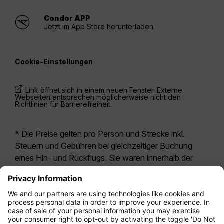
Condor APP
Jetzt im App Store herunterladen.
Cookie-Einstellungen
Link öffnet sich in einem neuen Fenster. Externe
Webseiten entsprechen möglicherweise nicht den
Richtlinien für Barrierefreiheit.
* Die Preise gelten pro Person und Strecke inkl.
Steuern und Gebühren bei gleichzeitiger Buchung
eines Hin- und Rückflugs. Sie waren innerhalb der
letzten 24 Stunden verfügbar und sind
möglicherweise nicht mehr aktuell. Bei den für die
Economy Class
angegebenen Tarifen handelt es
sich i.d.R. um Economy Zero, unsere restriktivste
Tarifoption. Es können hierfür zusätzliche Gebühren