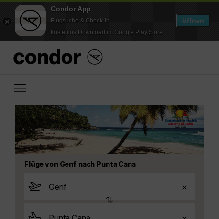
Condor App
öffnen
Flugsuche & Check-in
kostenlos Download im Google Play Store
Flüge von Genf nach Punta Cana