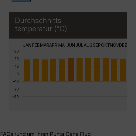
Durchschnitts-
temperatur (°C)
JAN
FEB
MÄR
APR
MAI
JUN
JUL
AUG
SEP
OKT
NOV
DEZ
30
20
10
0
-10
-20
-30
FAQs rund um Ihren Punta Cana Flug