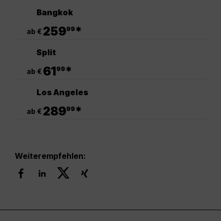
Bangkok
.
259
*
99
ab €
Split
.
61
*
99
ab €
Los Angeles
.
289
*
99
ab €
Weiterempfehlen: