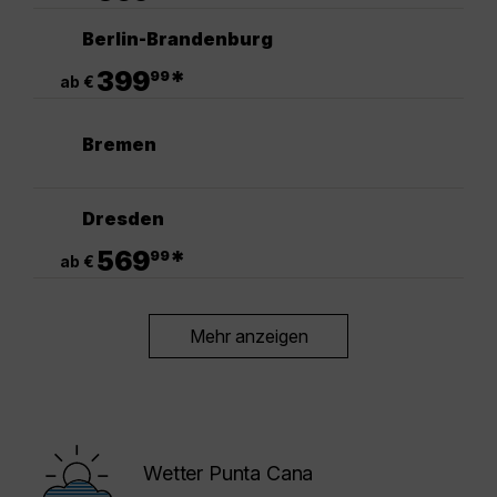
Berlin-Brandenburg
.
399
*
99
ab €
Bremen
Dresden
.
569
*
99
ab €
Mehr anzeigen
Wetter Punta Cana